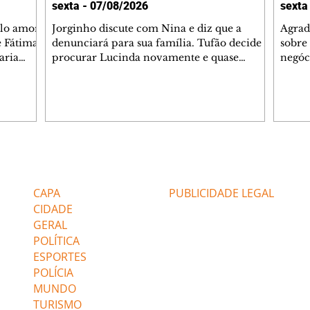
sexta - 07/08/2026
sexta
elo amor
Jorginho discute com Nina e diz que a
Agrad
e Fátima
denunciará para sua família. Tufão decide
sobre 
aria
procurar Lucinda novamente e quase
negóc
u
encontra Nina no lixão. Débora se
Janet
do,
preocupa com Jorginho. Monalisa pede que
Verôn
esteve
Olenka não a deixe sozinha. Tufão
inform
 Alika o
encontra Jorginho e o leva para casa. Max é
procu
. Chinua
hostil com Carminha. Diógenes se irrita
que e
quando Tavinho diz que não negociará o
decep
 Pascoal
passe de Roni por causa de sua sexualidade.
que s
Editorias
Editais Certificados
re que
Janaína admite para Jorginho que Lúcio e
preoc
r aos
Max estavam envolvidos na tentativa de
Cinar
CAPA
PUBLICIDADE LEGAL
assalto à
desco
CIDADE
GERAL
POLÍTICA
ESPORTES
POLÍCIA
MUNDO
TURISMO