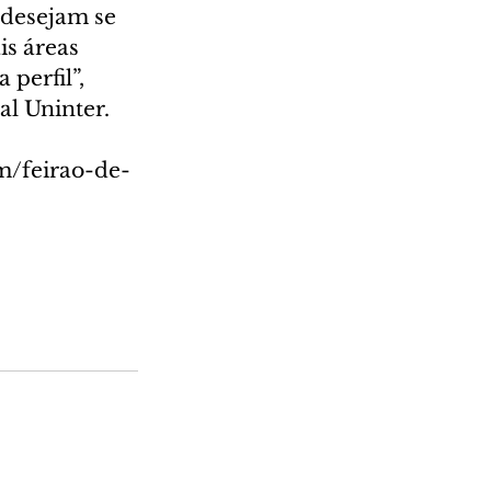
 desejam se 
is áreas 
perfil”, 
al Uninter.
m/feirao-de-