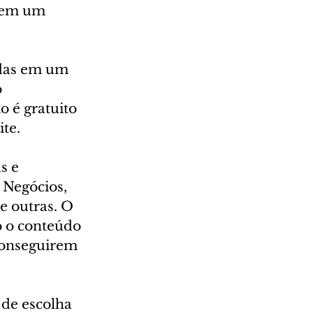
 em um 
idas em um 
 
o é gratuito 
ite.
s e 
 Negócios, 
e outras. O 
o o conteúdo 
 conseguirem 
 de escolha 