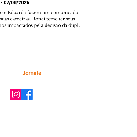
 - 07/08/2026
o e Eduarda fazem um comunicado
suas carreiras. Ronei teme ter seus
ios impactados pela decisão da dupla.
e decide prestar queixa contra
ica. Gael descobre que Naiane passou
ações sigilosas para Talita. Ronei
ra Verônica novamente e descobre
la deixou Bom Retorno. Gael se
ciona com Naiane. Valéria anuncia
e mudará de país, e Eduarda se
Siga
Jornale
upa com Sol. Palhares desconfia de
a em relação a Zilá. Ronei e Cinara
nfia