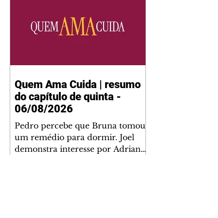
Quem Ama Cuida | resumo
do capítulo de quinta -
06/08/2026
Pedro percebe que Bruna tomou
um remédio para dormir. Joel
demonstra interesse por Adriana.
Fernando elogia Mau Mau. Bia
não gosta quando Brigitte e
Rafael se sentam à mesa com ela
e César, atrapalhando o jantar
romântico do casal. Bruna se