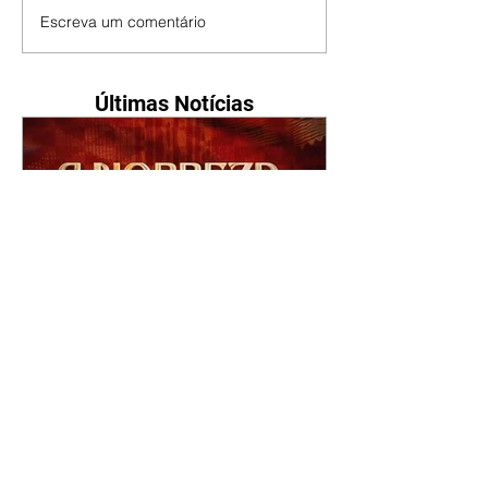
Escreva um comentário
Últimas Notícias
A Nobreza do Amor |
resumo do capítulo de sexta
- 07/08/2026
Omar afirma a Tonho que lutará
pelo amor de Alika. Salma
repreende Miguel e Fátima por