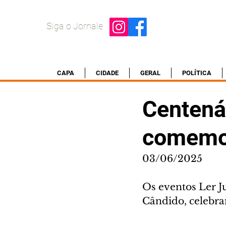
Siga o Jornale
CAPA
CIDADE
GERAL
POLÍTICA
Centenár
comemor
03/06/2025
Os eventos Ler J
Cândido, celebram