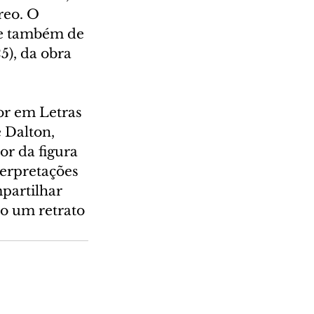
reo. O 
 e também de 
), da obra 
or em Letras 
 Dalton, 
r da figura 
erpretações 
partilhar 
o um retrato 