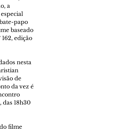
o, a 
especial 
 bate-papo 
ilme baseado 
162, edição 
dados nesta 
ristian 
isão de 
nto da vez é 
ncontro 
, das 18h30 
do filme 