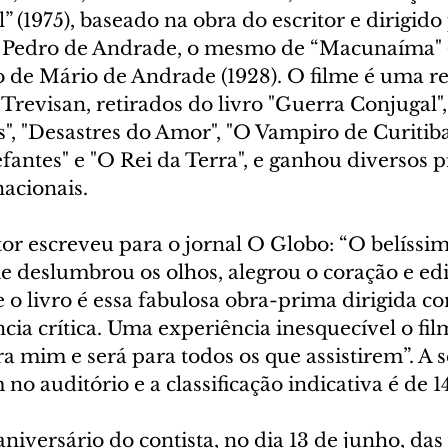
 (1975), baseado na obra do escritor e dirigido 
 Pedro de Andrade, o mesmo de “Macunaíma" (
 de Mário de Andrade (1928). O filme é uma rel
Trevisan, retirados do livro "Guerra Conjugal",
, "Desastres do Amor", "O Vampiro de Curitiba"
fantes" e "O Rei da Terra", e ganhou diversos 
nacionais.
tor escreveu para o jornal O Globo: “O belíssim
 deslumbrou os olhos, alegrou o coração e edif
o livro é essa fabulosa obra-prima dirigida co
ia crítica. Uma experiência inesquecível o fi
ra mim e será para todos os que assistirem”. A s
o auditório e a classificação indicativa é de 1
niversário do contista, no dia 13 de junho, das 