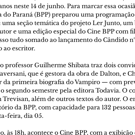
nos neste 14 de junho. Para marcar essa ocasiã
ca do Paraná (BPP) preparou uma programação 
: uma seção temática do projeto Ler Junto, um
autor e uma edição especial do Cine BPP com f
Isso tudo somado ao lançamento do Cândido nº 
ao escritor.
o professor Guilherme Shibata traz dois convi
aversani, que é gestora da obra de Dalton, e Ch
or da primeira biografia do Vampiro — com prev
o segundo semestre pela editora Todavia. O co
n Trevisan, além de outros textos do autor. O e
tório da BPP, com capacidade para 132 pessoas
a-feira, dia 05.
o, às 18h, acontece o Cine BPP, com a exibição 