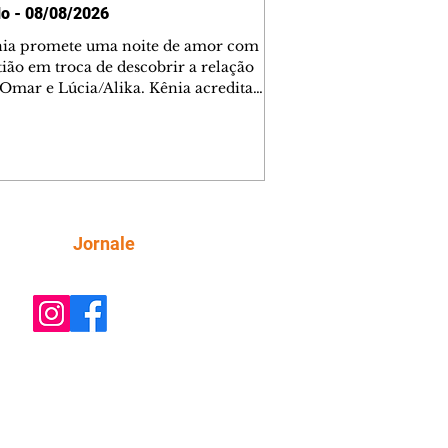
o - 08/08/2026
nia promete uma noite de amor com
tião em troca de descobrir a relação
 Omar e Lúcia/Alika. Kênia acredita
inta esteja mesmo ao lado de Jendal, e
o convite para jantar com os dois.
 desabafa com Casemiro e conta que
ília de Lúcia/Alika tem uma dívida
mar. Ana Maria vai à casa de Manoel
estratada por Fortunato. José e Omar
tam sobre a possível jazida de
Siga
Jornale
tênio na região. Virgínia provoca
nes na frente de Marta. Binta s