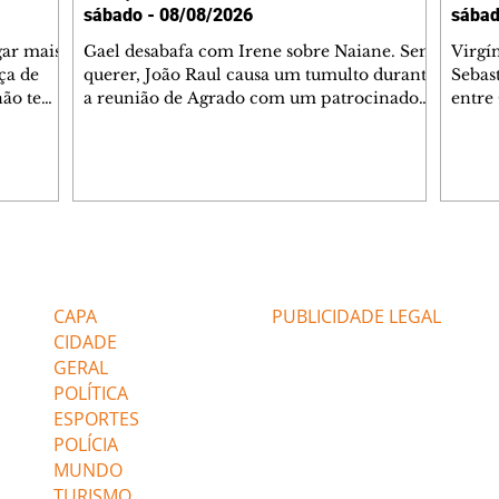
sábado - 08/08/2026
sábad
gar mais
Gael desabafa com Irene sobre Naiane. Sem
Virgí
ça de
querer, João Raul causa um tumulto durante
Sebas
 não tem
a reunião de Agrado com um patrocinador.
entre
ia.
Zilá orienta Osmar a seguir Cinara, que
que B
ão de
percebe a movimentação e alerta Ronei.
nega 
ntino
Palhares confronta Cinara sobre a
Tonho
aproximação com Ronei. Eduarda pensa
a fam
una no
em pedir a Valéria para ficar com Sol. Gael
com O
a. Dora
decide terminar com Naiane. João Raul
e é d
m
inventa para Agrado que não está
comen
Editorias
Editais Certificados
Lyris
conseguindo conviver com seu sucesso, e
tungs
urante de
termina o relacionamento dos dois.
Dióge
CAPA
PUBLICIDADE LEGAL
CIDADE
GERAL
POLÍTICA
ESPORTES
POLÍCIA
MUNDO
TURISMO