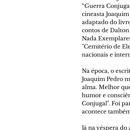
“Guerra Conjugal”
cineasta Joaquim
adaptado do livro
contos de Dalton 
Nada Exemplares"
"Cemitério de Ele
nacionais e inter
Na época, o escri
Joaquim Pedro me
alma. Melhor que 
humor e consciênc
Conjugal". Foi pa
acontece também n
Já na véspera do a