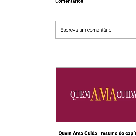
Comentários
Escreva um comentário
Quem Ama Cuida | resumo do capít