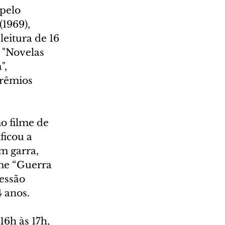
pelo 
1969), 
eitura de 16 
 "Novelas 
, 
prêmios 
o filme de 
icou a 
m garra, 
lme “Guerra 
essão 
4 anos.
16h às 17h, 