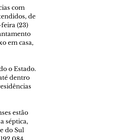
cias com 
tendidos, de 
eira (23) 
vantamento 
xo em casa, 
do o Estado. 
até dentro 
residências 
ses estão 
a séptica, 
e do Sul 
.192.084 