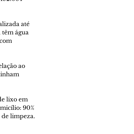
lizada até 
á têm água 
 com 
lação ao 
tinham 
e lixo em 
micílio: 90% 
 de limpeza. 