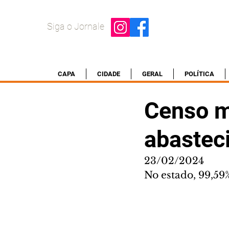
Siga o Jornale
CAPA
CIDADE
GERAL
POLÍTICA
Censo m
abastec
23/02/2024
No estado, 99,59