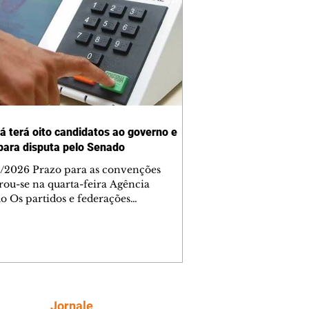
á terá oito candidatos ao governo e
para disputa pelo Senado
/2026 Prazo para as convenções
rou-se na quarta-feira Agência
o Os partidos e federações
raram nesta quarta-feira (5) o período
nvenções partidárias e definiram os
 que disputarão as eleições
tárias no Paraná. Ao todo, oito
datos vão concorrer ao Governo do
o e nove nomes foram homologados
a disputa pelas duas vagas ao Senado.
Siga
Jornale