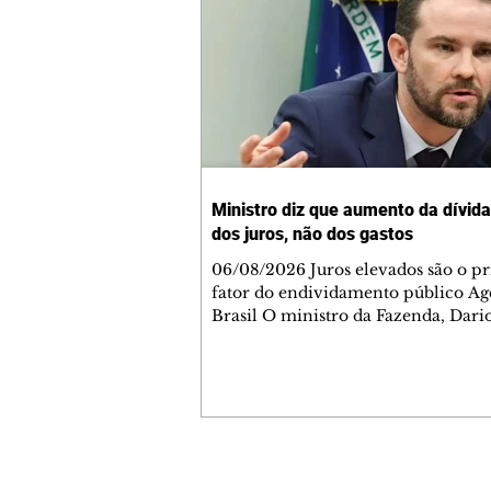
Ministro diz que aumento da dívida
dos juros, não dos gastos
06/08/2026 Juros elevados são o pr
fator do endividamento público Ag
Brasil O ministro da Fazenda, Dari
Durigan, disse que o aumento da dí
brasileira não se deve ao aumento d
e sim aos juros altos que são cobrad
país. Segundo ele, isso ocorre por 
necessidade de o governo pagar dív
antigas com títulos novos, o que i
mais pagamento de juros. A declaração do
Contato comercial