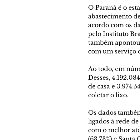
O Paraná é o est
abastecimento de
acordo com os da
pelo Instituto Br
também apontou q
com um serviço q
Ao todo, em núme
Desses, 4.192.08
de casa e 3.974.5
coletar o lixo.
Os dados também
ligados à rede de 
com o melhor ate
(63,73%) e Santa 