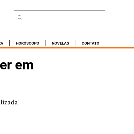
RA
HORÓSCOPO
NOVELAS
CONTATO
der em
alizada