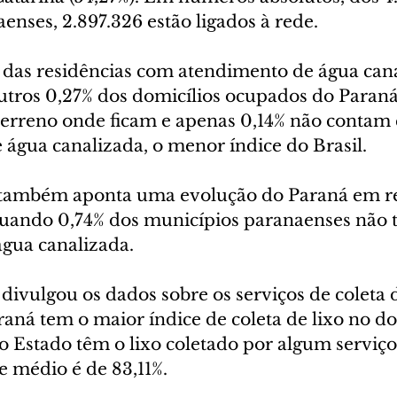
enses, 2.897.326 estão ligados à rede.
 das residências com atendimento de água cana
outros 0,27% dos domicílios ocupados do Paran
 terreno onde ficam e apenas 0,14% não contam
 água canalizada, o menor índice do Brasil.
também aponta uma evolução do Paraná em re
uando 0,74% dos municípios paranaenses não 
gua canalizada.
vulgou os dados sobre os serviços de coleta d
raná tem o maior índice de coleta de lixo no do
o Estado têm o lixo coletado por algum serviço
ce médio é de 83,11%.