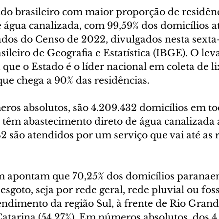
ado brasileiro com maior proporção de residên
 água canalizada, com 99,59% dos domicílios a
dos do Censo de 2022, divulgados nesta sexta-f
asileiro de Geografia e Estatística (IBGE). O le
ue o Estado é o líder nacional em coleta de li
ue chega a 90% das residências.
ros absolutos, são 4.209.432 domicílios em to
4 têm abastecimento direto de água canalizada 
42 são atendidos por um serviço que vai até as 
 apontam que 70,25% dos domicílios paranaen
esgoto, seja por rede geral, rede pluvial ou foss
ndimento da região Sul, à frente de Rio Grand
Catarina (54,27%). Em números absolutos, dos 4