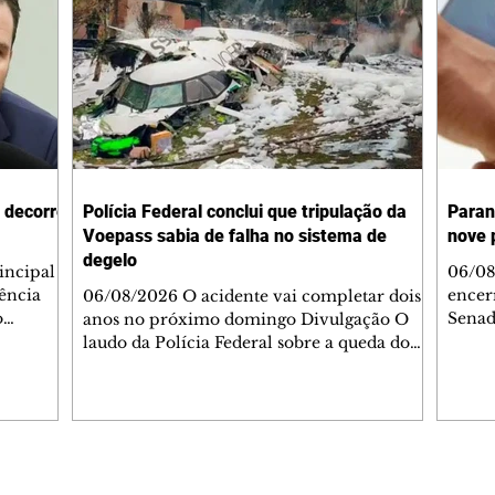
 decorre
Polícia Federal conclui que tripulação da
Paran
Voepass sabia de falha no sistema de
nove 
degelo
incipal
06/08
ência
encer
06/08/2026 O acidente vai completar dois
o
Senad
anos no próximo domingo Divulgação O
vida
encer
laudo da Polícia Federal sobre a queda do
e gastos,
de co
avião da Voepass concluiu que a tripulação
os no
nomes
sabia dos problemas do sistema de degelo
conta da
majori
da aeronave e ainda assim decolou para
idas
candi
fazer uma rota em que havia previsão
mplica em
Estad
oficial de formação de gelo. O acidente vai
para 
completar dois anos no próximo domingo
Editorias
Editais Certificados