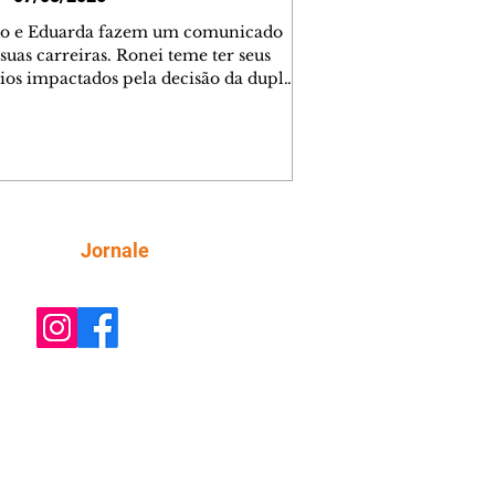
o e Eduarda fazem um comunicado
suas carreiras. Ronei teme ter seus
ios impactados pela decisão da dupla.
e decide prestar queixa contra
ica. Gael descobre que Naiane passou
ações sigilosas para Talita. Ronei
ra Verônica novamente e descobre
la deixou Bom Retorno. Gael se
ciona com Naiane. Valéria anuncia
e mudará de país, e Eduarda se
Siga
Jornale
upa com Sol. Palhares desconfia de
a em relação a Zilá. Ronei e Cinara
nfia