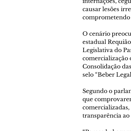
internações, cegu
causar lesões irr
comprometendo d
O cenário preocu
estadual Requião
Legislativa do P
comercialização d
Consolidação das
selo “Beber Legal
Segundo o parlam
que comprovarem 
comercializadas,
transparência ao