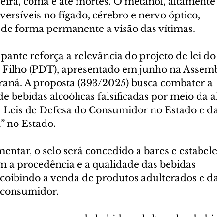
eira, coma e até mortes. O metanol, altamente 
eversíveis no fígado, cérebro e nervo óptico, 
e forma permanente a visão das vítimas.
pante reforça a relevância do projeto de lei d
 Filho (PDT), apresentado em junho na Assemb
araná. A proposta (393/2025) busca combater a 
e bebidas alcoólicas falsificadas por meio da a
 Leis de Defesa do Consumidor no Estado e da
” no Estado.
entar, o selo será concedido a bares e estabel
a procedência e a qualidade das bebidas 
 coibindo a venda de produtos adulterados e d
 consumidor.