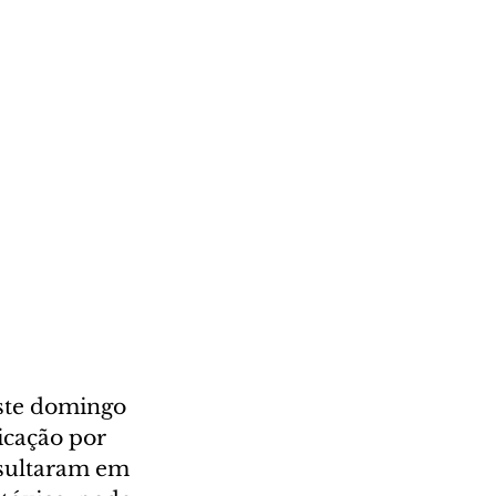
ste domingo 
icação por 
sultaram em 