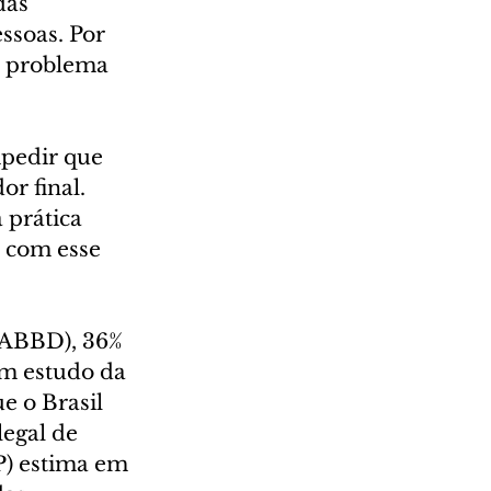
das 
ssoas. Por 
e problema 
pedir que 
r final. 
 prática 
 com esse 
(ABBD), 36% 
Um estudo da 
 o Brasil 
egal de 
P) estima em 