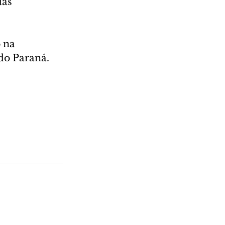
das 
 na 
do Paraná.