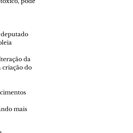
tóxico, pode 
o deputado 
leia 
lteração da 
 criação do 
ecimentos 
ando mais 