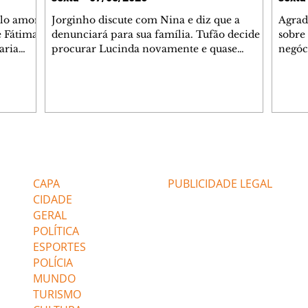
elo amor
Jorginho discute com Nina e diz que a
Agrad
e Fátima
denunciará para sua família. Tufão decide
sobre 
aria
procurar Lucinda novamente e quase
negóc
u
encontra Nina no lixão. Débora se
Janet
do,
preocupa com Jorginho. Monalisa pede que
Verôn
esteve
Olenka não a deixe sozinha. Tufão
inform
 Alika o
encontra Jorginho e o leva para casa. Max é
procu
. Chinua
hostil com Carminha. Diógenes se irrita
que e
quando Tavinho diz que não negociará o
decep
 Pascoal
passe de Roni por causa de sua sexualidade.
que s
Editorias
Editais Certificados
re que
Janaína admite para Jorginho que Lúcio e
preoc
r aos
Max estavam envolvidos na tentativa de
Cinar
CAPA
PUBLICIDADE LEGAL
assalto à
desco
CIDADE
GERAL
POLÍTICA
ESPORTES
POLÍCIA
MUNDO
TURISMO