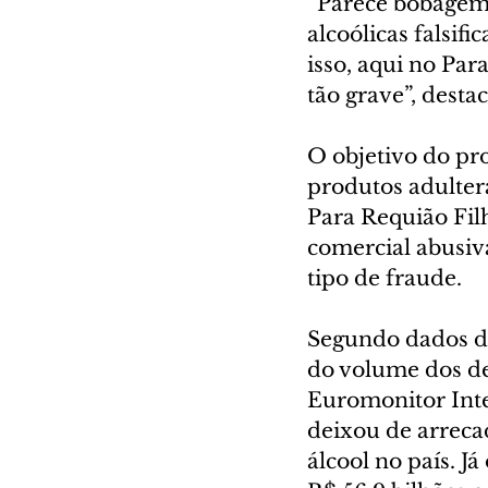
“Parece bobagem,
alcoólicas falsif
isso, aqui no Par
tão grave”, desta
O objetivo do pr
produtos adulter
Para Requião Fil
comercial abusiv
tipo de fraude.
Segundo dados da
do volume dos de
Euromonitor Inte
deixou de arreca
álcool no país. J