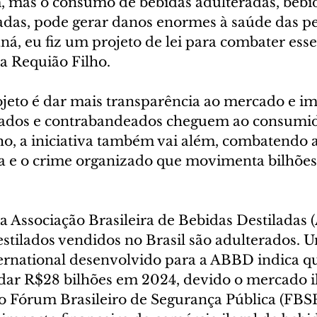
 mas o consumo de bebidas adulteradas, bebi
icadas, pode gerar danos enormes à saúde das pe
aná, eu fiz um projeto de lei para combater ess
ca Requião Filho.
ojeto é dar mais transparência ao mercado e im
ados e contrabandeados cheguem ao consumido
ho, a iniciativa também vai além, combatendo a
a e o crime organizado que movimenta bilhões
 Associação Brasileira de Bebidas Destiladas 
stilados vendidos no Brasil são adulterados. 
rnational desenvolvido para a ABBD indica que
dar R$28 bilhões em 2024, devido o mercado il
á o Fórum Brasileiro de Segurança Pública (FBS