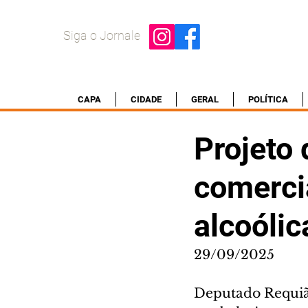
Siga o Jornale
CAPA
CIDADE
GERAL
POLÍTICA
Projeto 
comerci
alcoólic
29/09/2025
Deputado Requião