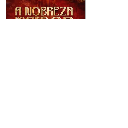
A Nobreza do Amor |
resumo do capítulo de sexta
- 07/08/2026
Omar afirma a Tonho que lutará
pelo amor de Alika. Salma
repreende Miguel e Fátima por
terem sido rudes com Omar.
Maria Helena aconselha Manoel
sobre seu namoro com Ana
Maria. Pressionado, Bakari revela
a Jendal que Chinua esteve em