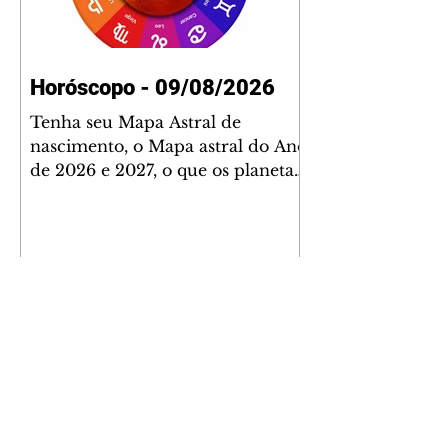
Horóscopo - 09/08/2026
Tenha seu Mapa Astral de
nascimento, o Mapa astral do Ano
de 2026 e 2027, o que os planetas
indicam para o seu: Trabalho,
Amor, Dinheiro, Saúde e Família.
Estudo com 35 páginas. Adquira
já através da nossa loja virtual ou
na loja física: rua Emiliano
Perneta 30 – loja 21 – galeria
Cezar Franco – centro –
Curitiba. Você pode pedir
também através do nosso
Whatsapp e receber seu livro
virtual: (41) 99719-0645. Escute o