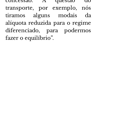
concessão. A questão do 
transporte, por exemplo, nós 
tiramos alguns modais da 
alíquota reduzida para o regime 
diferenciado, para podermos 
fazer o equilíbrio”.
“Em relação a cesta básica, 
reduzimos a que teria alíquota 
zero e criamos a cesta básica 
estendida com alíquota reduzida 
e cashback. Resolvemos a 
equação da conta de energia, 
criando cash back, sem impacto 
de déficit fiscal, e também a 
equação do saneamento, sem 
criar uma alíquota reduzida, 
resolvendo a questão dos bens 