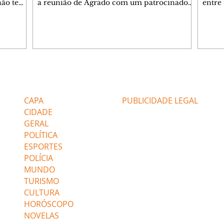
 não tem
a reunião de Agrado com um patrocinador.
entre
ia.
Zilá orienta Osmar a seguir Cinara, que
que B
ão de
percebe a movimentação e alerta Ronei.
nega 
ntino
Palhares confronta Cinara sobre a
Tonho
aproximação com Ronei. Eduarda pensa
a fam
una no
em pedir a Valéria para ficar com Sol. Gael
com O
a. Dora
decide terminar com Naiane. João Raul
e é d
m
inventa para Agrado que não está
comen
Editorias
Editais Certificados
Lyris
conseguindo conviver com seu sucesso, e
tungs
urante de
termina o relacionamento dos dois.
Dióge
CAPA
PUBLICIDADE LEGAL
CIDADE
GERAL
POLÍTICA
ESPORTES
POLÍCIA
MUNDO
TURISMO
CULTURA
HORÓSCOPO
NOVELAS