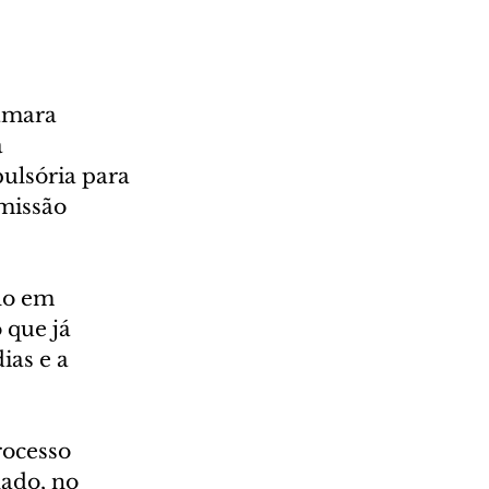
âmara 
 
ulsória para 
missão 
lo em 
 que já 
as e a 
ocesso 
nado, no 