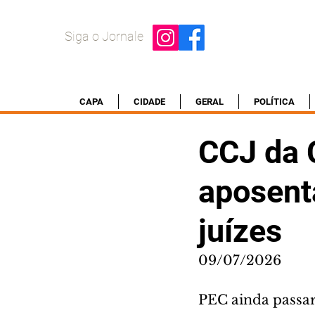
Siga o Jornale
CAPA
CIDADE
GERAL
POLÍTICA
CCJ da 
aposent
juízes
09/07/2026
PEC ainda passará