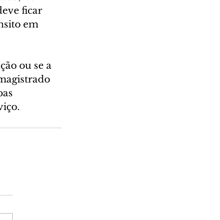
eve ficar 
nsito em 
ção ou se a 
 magistrado 
bas 
viço.