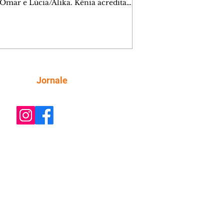
 Omar e Lúcia/Alika. Kênia acredita
inta esteja mesmo ao lado de Jendal, e
o convite para jantar com os dois.
 desabafa com Casemiro e conta que
ília de Lúcia/Alika tem uma dívida
mar. Ana Maria vai à casa de Manoel
estratada por Fortunato. José e Omar
tam sobre a possível jazida de
Siga
Jornale
tênio na região. Virgínia provoca
nes na frente de Marta. Binta s