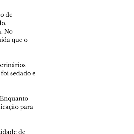
o de 
o, 
. No 
ida que o 
erinários 
foi sedado e 
. Enquanto 
icação para 
tidade de 