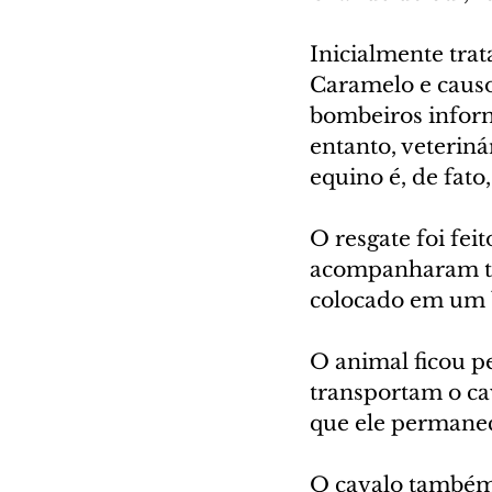
Inicialmente tra
Caramelo e causo
bombeiros inform
entanto, veterin
equino é, de fato
O resgate foi fe
acompanharam toda
colocado em um 
O animal ficou p
transportam o ca
que ele permanec
O cavalo também 