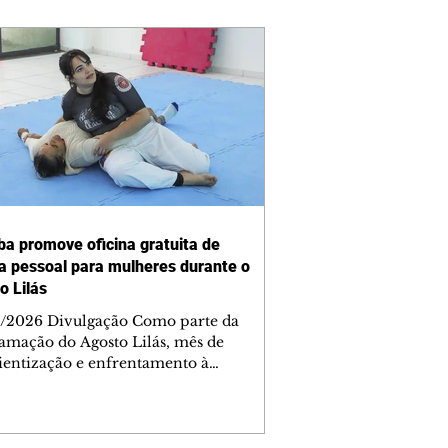
iba promove oficina gratuita de
a pessoal para mulheres durante o
o Lilás
/2026 Divulgação Como parte da
amação do Agosto Lilás, mês de
ientização e enfrentamento à
cia contra a mulher, a Prefeitura de
iba, por meio da Secretaria Municipal
porte, Lazer e Juventude (Smelj)
e, no dia 11 de agosto, às 14h, a