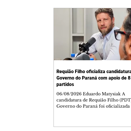
Requião Filho oficializa candidatur
Governo do Paraná com apoio de 8
partidos
06/08/2026 Eduardo Matysiak A
candidatura de Requião Filho (PDT
Governo do Paraná foi oficializada
desta quarta-feira (5), em Curitiba. 
coligação liderada pelo atual depu
estadual conta com PDT, PT, PV, P
PCdoB, Rede, PRD e Solidariedade,