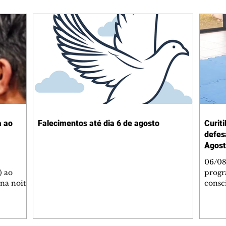
a ao
Falecimentos até dia 6 de agosto
Curit
defes
Agost
06/08
) ao
progr
 na noite
consc
A
violên
tado
Curit
SOL,
de Es
 que
promov