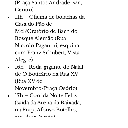
(Praça Santos Andrade, s/n, 
Centro)
11h – Oficina de bolachas da 
Casa do Pão de 
Mel/Oratório de Bach do 
Bosque Alemão (Rua 
Niccolo Paganini, esquina 
com Franz Schubert, Vista 
Alegre)
16h - Roda-gigante do Natal 
de O Boticário na Rua XV 
(Rua XV de 
Novembro/Praça Osório)
17h – Corrida Noite Feliz 
(saída da Arena da Baixada, 
na Praça Afonso Botelho, 
s/n, Água Verde)
19h15h – Estreia do Natal 