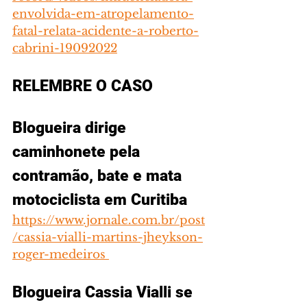
envolvida-em-atropelamento-
fatal-relata-acidente-a-roberto-
cabrini-19092022
RELEMBRE O CASO
Blogueira dirige 
caminhonete pela 
contramão, bate e mata 
motociclista em Curitiba
https://www.jornale.com.br/post
/cassia-vialli-martins-jheykson-
roger-medeiros 
Blogueira Cassia Vialli se 