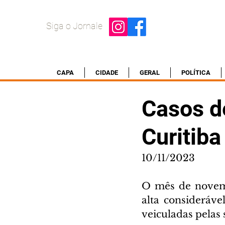
Siga o Jornale
CAPA
CIDADE
GERAL
POLÍTICA
Casos d
Curitiba
10/11/2023
O mês de novemb
alta consideráv
veiculadas pelas 