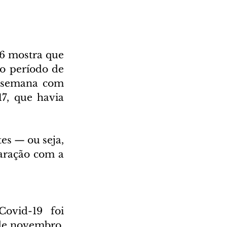
6 mostra que 
 período de 
 semana com 
7, que havia 
es — ou seja, 
ração com a 
ovid-19 foi 
e novembro.  