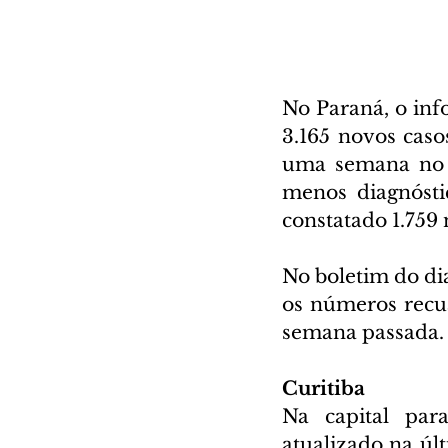
No Paraná, o inf
3.165 novos cas
uma semana no e
menos diagnóstic
constatado 1.759 
No boletim do dia
os números recu
semana passada.
Curitiba
Na capital par
atualizado na últ