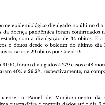
orme epidemiológico divulgado no último dia 
os da doença pandêmica foram confirmados no
stado, com a divulgação de 34 óbitos. É a
os e óbitos desde o boletim do último dia 1
novos casos e 29 óbitos por Covid-19.
 31/10, foram divulgados 5.279 casos e 48 mort
aram 40% e 29,2%, respectivamente, na compa
anaense, o Painel de Monitoramento da C
ima quarta-feira e compila dados até o dia 6 d