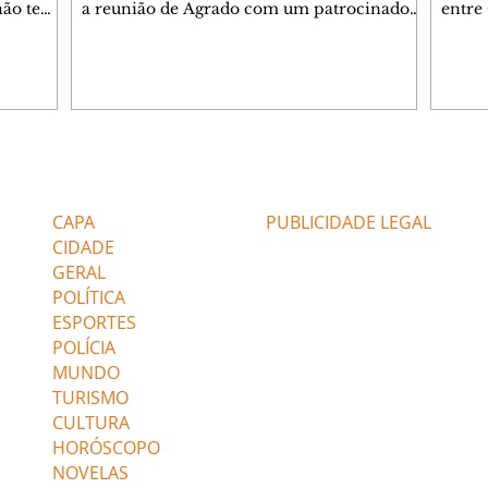
 não tem
a reunião de Agrado com um patrocinador.
entre
ia.
Zilá orienta Osmar a seguir Cinara, que
que B
ão de
percebe a movimentação e alerta Ronei.
nega 
ntino
Palhares confronta Cinara sobre a
Tonho
aproximação com Ronei. Eduarda pensa
a fam
una no
em pedir a Valéria para ficar com Sol. Gael
com O
a. Dora
decide terminar com Naiane. João Raul
e é d
m
inventa para Agrado que não está
comen
Editorias
Editais Certificados
Lyris
conseguindo conviver com seu sucesso, e
tungs
urante de
termina o relacionamento dos dois.
Dióge
CAPA
PUBLICIDADE LEGAL
CIDADE
GERAL
POLÍTICA
ESPORTES
POLÍCIA
MUNDO
TURISMO
CULTURA
HORÓSCOPO
NOVELAS