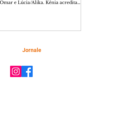
 Omar e Lúcia/Alika. Kênia acredita
inta esteja mesmo ao lado de Jendal, e
o convite para jantar com os dois.
 desabafa com Casemiro e conta que
ília de Lúcia/Alika tem uma dívida
mar. Ana Maria vai à casa de Manoel
estratada por Fortunato. José e Omar
tam sobre a possível jazida de
Siga
Jornale
tênio na região. Virgínia provoca
nes na frente de Marta. Binta s