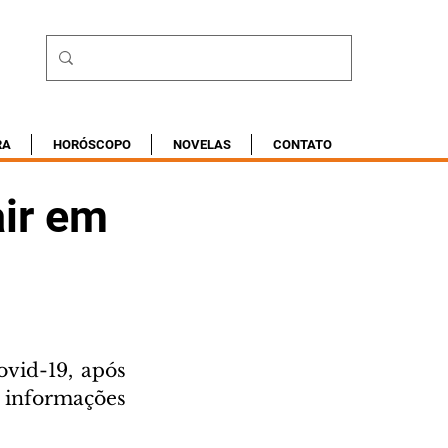
RA
HORÓSCOPO
NOVELAS
CONTATO
air em
vid-19, após 
 informações 