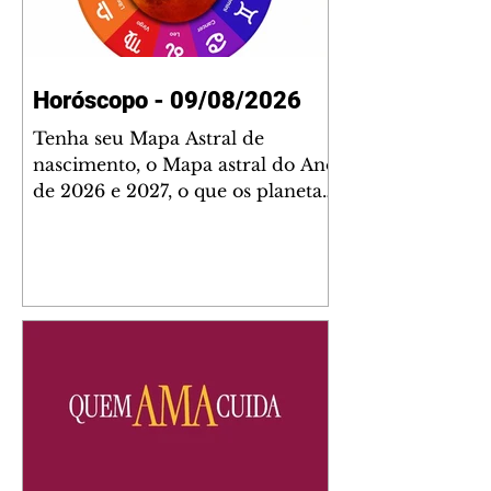
Horóscopo - 09/08/2026
Tenha seu Mapa Astral de
nascimento, o Mapa astral do Ano
de 2026 e 2027, o que os planetas
indicam para o seu: Trabalho,
Amor, Dinheiro, Saúde e Família.
Estudo com 35 páginas. Adquira
já através da nossa loja virtual ou
na loja física: rua Emiliano
Perneta 30 – loja 21 – galeria
Cezar Franco – centro –
Curitiba. Você pode pedir
também através do nosso
Whatsapp e receber seu livro
virtual: (41) 99719-0645. Escute o