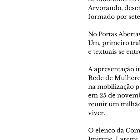
Arvorando, desenv
formado por sete 
No Portas Aberta
Um, primeiro tra
e textuais se e
A apresentação i
Rede de Mulheres
na mobilização p
em 25 de novembr
reunir um milhão
viver.
O elenco da Comp
Imirene, Laremi P