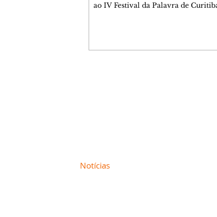
ao IV Festival da Palavra de Curitib
programação gratuita para a sexta-
(7/8) inclui oficinas, bate-papos, pe
teatro, exposições e mesas-redond
dos destaques é a participação da es
colombiana Pilar Quintana, que est
teatro do Memorial de Curitiba, às 
Confira AQUI a agenda completa da
Contato comercial
O Mundo Indomável é o tema da c
mmjornale@gmail.com
de Pilar com Mariana Sanche
Telefone: (41) 99978-9956
Redação
E-mail:
redacaojornale@gmail.com
Site de
Notícias
de Curitiba / Paraná