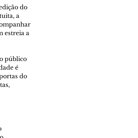
edição do 
uita, a 
acompanhar 
estreia a 
o público 
dade é 
portas do 
as, 
 
o 