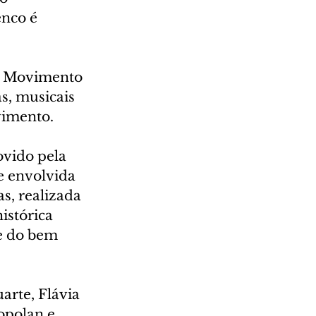
nco é 
 – Movimento 
s, musicais 
vimento.
vido pela 
e envolvida 
s, realizada 
stórica 
e do bem 
rte, Flávia 
opolan e 