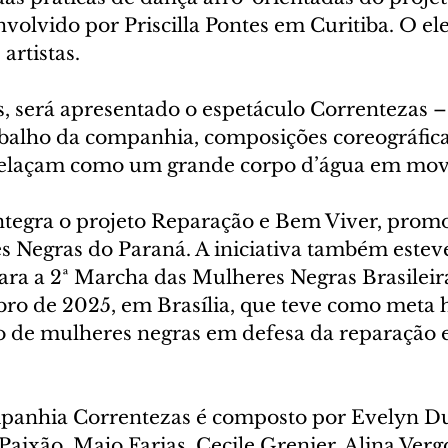
olvido por Priscilla Pontes em Curitiba. O ele
artistas.
s, será apresentado o espetáculo Correntezas
balho da companhia, composições coreográfica
ntrelaçam como um grande corpo d’água em mo
ntegra o projeto Reparação e Bem Viver, promo
 Negras do Paraná. A iniciativa também estev
ara a 2ª Marcha das Mulheres Negras Brasileira
o de 2025, em Brasília, que teve como meta hi
 de mulheres negras em defesa da reparação 
anhia Correntezas é composto por Evelyn Dua
aixão, Majo Farias, Cecile Grenier, Alina Verg