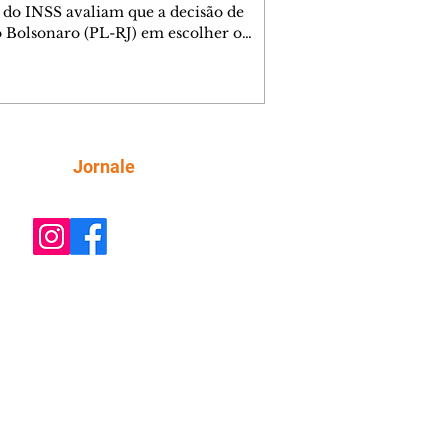
do INSS avaliam que a decisão de
o Bolsonaro (PL-RJ) em escolher o
ado federal Alfredo Gaspar (PL-AL)
seu candidato à vice-presidente da
ica foi um "tiro no pé" e sinaliza o
mento que a campanha enfrenta.
 foi o relator dessa comissão e teve o
rio, que colocava no rol de indiciados
Siga
Jornale
a, filho do presidente Luiz Inácio
a Silva, rejeitado. Petistas também
ão apontar arsenal de acus