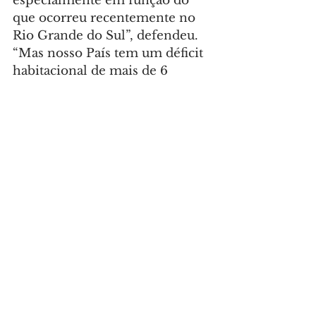
especialmente em função do 
que ocorreu recentemente no 
Rio Grande do Sul”, defendeu. 
“Mas nosso País tem um déficit 
habitacional de mais de 6 
milhões de moradias, 
problemas de infraestrutura, 
saneamento básico, então ainda 
enfrentamos muitos desafios.”
“Eventos como o Construa Sul 
são fundamentais. Estamos aqui 
promovendo o debate e 
demonstrando o quanto a 
construção civil é importante 
para o país e como pode ajudar 
diretamente a população.
Temos percorrido o Brasil para 
discutir a agenda estratégica da 