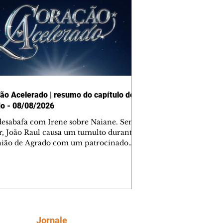
ão Acelerado | resumo do capítulo de
o - 08/08/2026
desabafa com Irene sobre Naiane. Sem
r, João Raul causa um tumulto durante
nião de Agrado com um patrocinador.
orienta Osmar a seguir Cinara, que
be a movimentação e alerta Ronei.
res confronta Cinara sobre a
imação com Ronei. Eduarda pensa
dir a Valéria para ficar com Sol. Gael
e terminar com Naiane. João Raul
ta para Agrado que não está
Siga
Jornale