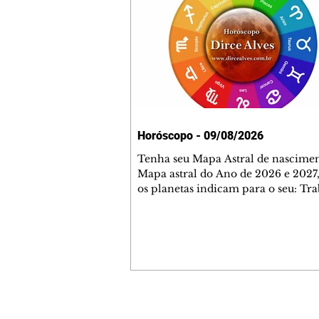
Horóscopo - 09/08/2026
Tenha seu Mapa Astral de nascimen
Mapa astral do Ano de 2026 e 2027,
os planetas indicam para o seu: Tra
Amor, Dinheiro, Saúde e Família. E
com 35 páginas. Adquira já através 
loja virtual ou na loja física: rua E
Perneta 30 – loja 21 – galeria Ceza
– centro – Curitiba. Você pode ped
também através do nosso Whatsapp
receber seu livro virtual: (41) 99719
Escute o programa Bom Dia Astral 
Contato comercial