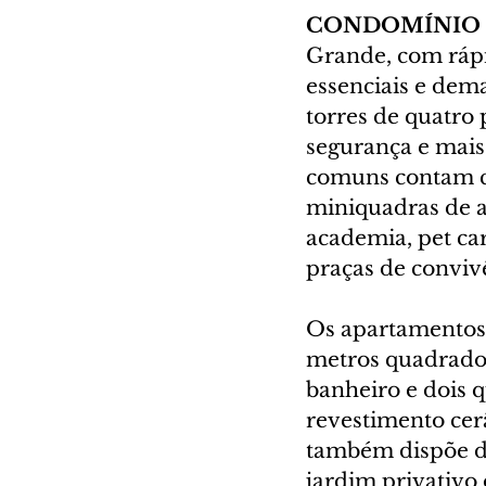
CONDOMÍNIO 
Grande, com rápid
essenciais e dem
torres de quatro
segurança e mais
comuns contam co
miniquadras de are
academia, pet ca
praças de convivê
Os apartamentos
metros quadrados
banheiro e dois 
revestimento cerâ
também dispõe de
jardim privativo