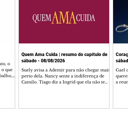
Quem Ama Cuida | resumo do capítulo de
Coraç
sábado - 08/08/2026
sábad
to, o
 o que
Suely avisa a Ademir para não chegar mais
Gael 
balho,
perto dela. Nancy sente a indiferença de
quere
studo
Camilo. Tiago diz a Ingrid que ela não tem
a reu
da nossa
competência para presidir a joalheria.
Zilá 
miliano
André conta a Pedro que a associação de
perce
r Franco
advogados expulsou Ademir. Laurentino
Palha
ir
contrata Adriana para servir no
aprox
 e
restaurante. Adriana vê Pedro e Bruna no
em pe
-0645.
restaurante. Bruna provoca Adriana. Dora
decid
através
pede ajuda a André para marcar um
inven
Editorias
Editais Certificados