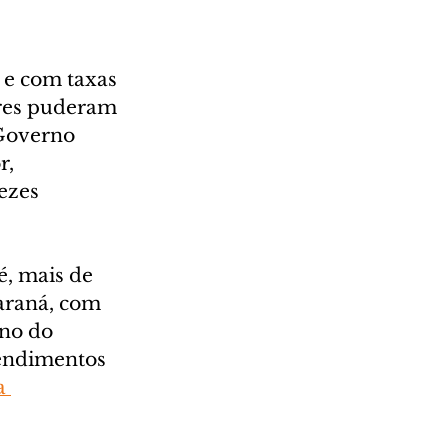
 
 e com taxas 
res puderam 
Governo 
, 
ezes 
, mais de 
Paraná, com 
no do 
eendimentos 
a 