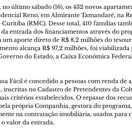
 no último sábado (16), os 432 novos apartame
dencial Reno, em Almirante Tamandaré, na Re
 Curitiba (RMC). Desse total, 410 famílias tam
 da entrada dos financiamentos através do pr
 um aporte direto de R$ 8,2 milhões do tesouro
imento alcança R$ 97,2 milhões, foi viabilizada
 Governo do Estado, a Caixa Econômica Federal
asa Fácil é concedido a pessoas com renda de a
, inscritas no Cadastro de Pretendentes da Coh
s critérios estabelecidos. O repasse dos recur
 pela própria Companhia, gestora do programa, 
ente na contratação imobiliária, usados para c
o valor da entrada.