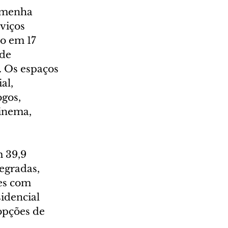
amenha 
viços 
o em 17 
de 
. Os espaços 
al, 
ogos, 
inema, 
 39,9 
egradas, 
es com 
idencial 
opções de 