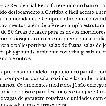
– O Residencial Reno foi erguido no bairro L
o deslocamento a Curitiba e fácil acesso a ser
ais comodidades. O empreendimento é dividid
 pavimentos, além de oferecer ampla estrutura 
 de 20 áreas de lazer para os novos moradores
m quiosques com churrasqueira, praia artifici
ia e poliesportivas, salão de festas, salas de j
re, playgrounds, ambiente coworking, sala de c
ncia e outros.
 apresentam modelo arquitetônico padrão com
, compostos por sala, cozinha e lavanderia int
quartos. Os ambientes molhados já são entregu
mico no piso e paredes, louças e tanque. O res
 vagas de garagem rotativas e unidades com 
 ou sacada com churrasqueira.