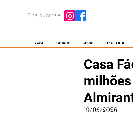
Siga o Jornale
CAPA
CIDADE
GERAL
POLÍTICA
Casa Fác
milhões
Almiran
19/05/2026