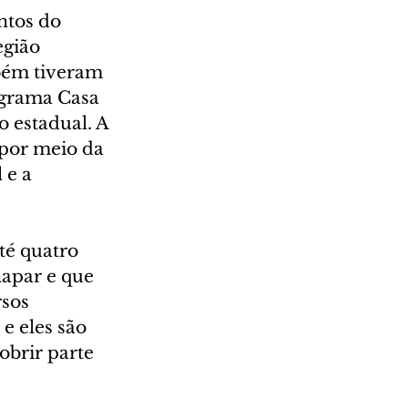
ntos do 
gião 
bém tiveram 
ograma Casa 
 estadual. A 
 por meio da 
 e a 
té quatro 
apar e que 
sos 
e eles são 
obrir parte 