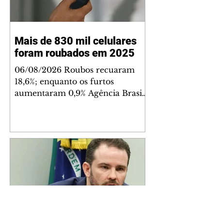
Mais de 830 mil celulares
foram roubados em 2025
06/08/2026 Roubos recuaram
18,6%; enquanto os furtos
aumentaram 0,9% Agência Brasil
O Brasil registrou 830.890 roubos
ou furtos de celulares em 2025 –
9% menos que as 909.753
subtrações de aparelhos
registradas em 2024. De acordo
com o 20° Anuário Brasileiro de
Segurança Pública, os roubos
recuaram 18,6% (de 377.787 para
308.723), enquanto os furtos
cresceram 0,9% (de 477.326 para