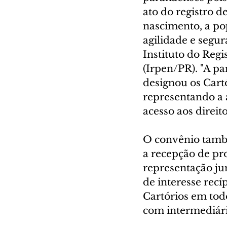
ato do registro d
nascimento, a po
agilidade e segur
Instituto do Regi
(Irpen/PR). "A pa
designou os Cartó
representando a a
acesso aos direit
O convênio també
a recepção de pr
representação jun
de interesse recí
Cartórios em tod
com intermediári