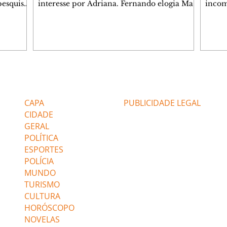
pesquisas
interesse por Adriana. Fernando elogia Mau
incom
lgada no
Mau. Bia não gosta quando Brigitte e Rafael
desab
 a
se sentam à mesa com ela e César,
dias 
entes
atrapalhando o jantar romântico do casal.
ter u
Bruna se aproveita da preocupação de
confr
 na área,
Pedro com sua saúde para manter o marido
conhe
 Paulo e
ao seu lado. Elenice acusa Rosa por seu
possív
desentendimento com Adriana. Joel
Verôn
Editorias
Editais Certificados
 (47%),
convida Adriana e a família para jantar no
em de
restaurante. Otoniel se depara com o
ajuda
CAPA
PUBLICIDADE LEGAL
retrato de Franc
CIDADE
GERAL
POLÍTICA
ESPORTES
POLÍCIA
MUNDO
TURISMO
CULTURA
HORÓSCOPO
NOVELAS