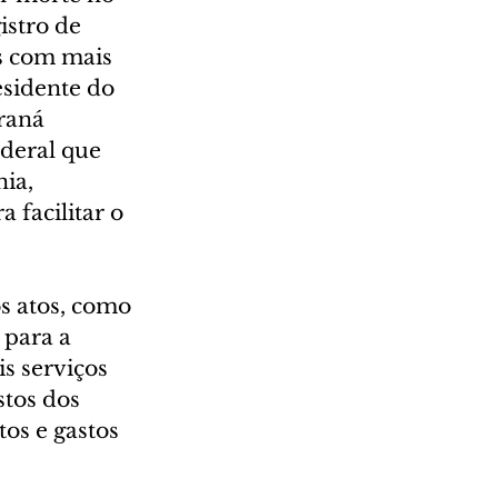
istro de 
s com mais 
esidente do 
raná 
ederal que 
ia, 
facilitar o 
s atos, como 
para a 
s serviços 
stos dos 
os e gastos 