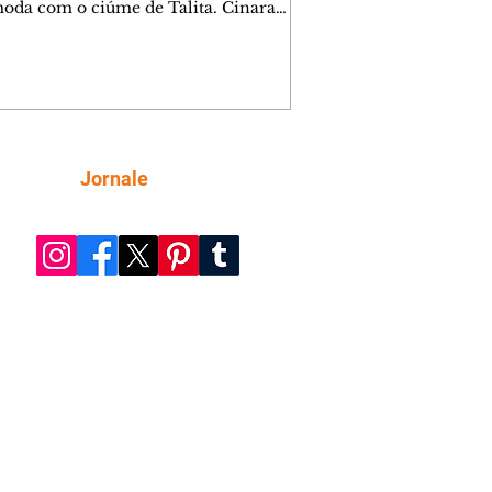
oda com o ciúme de Talita. Cinara
afa com Ronei e decide passar uns
na casa de Palhares. Agrado pede para
ma conversa com Eduarda. Janete
onta Zilá, que garante à irmã que não
ce Verônica. Ronei reconhece uma
el bolsa de Zilá entre os pertences de
ica, e liga para Cinara. Agrado pensa
Siga
Jornale
sfazer sua dupla com Eduarda para
r João Raul sem prejudicar a amiga.