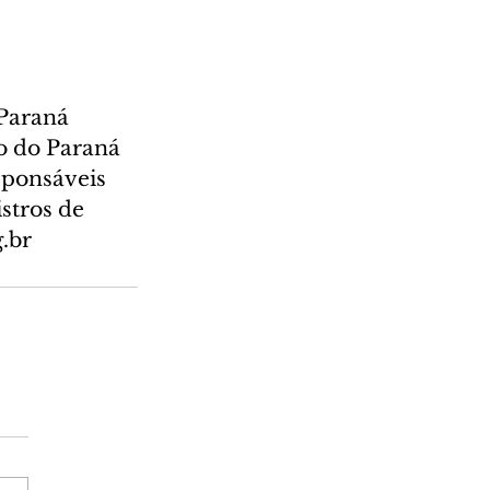
 Paraná 
o do Paraná 
sponsáveis 
istros de 
.br