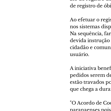
de registro de ób
Ao efetuar o regi
nos sistemas dis
Na sequência, fa
devida instrução
cidadão e comunic
usuário.
A iniciativa bene
pedidos serem de
estão travados p
que chega a dura
"O Acordo de Coo
paranaenses pois