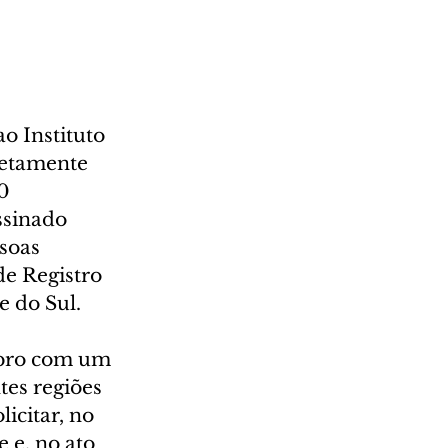
o Instituto 
retamente 
0 
ssinado 
soas 
de Registro 
e do Sul.
ubro com um 
tes regiões 
icitar, no 
 e, no ato 