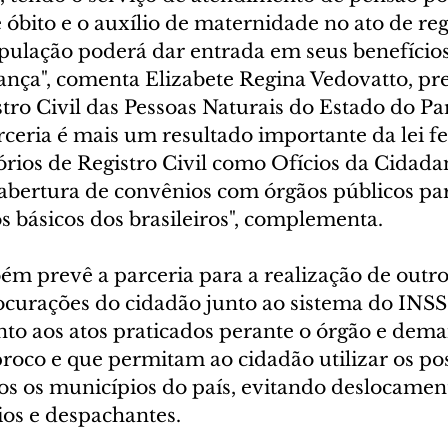
e óbito e o auxílio de maternidade no ato de reg
pulação poderá dar entrada em seus benefício
ança", comenta Elizabete Regina Vedovatto, pr
stro Civil das Pessoas Naturais do Estado do Pa
rceria é mais um resultado importante da lei f
rios de Registro Civil como Ofícios da Cidadan
bertura de convênios com órgãos públicos para 
os básicos dos brasileiros", complementa. 
m prevê a parceria para a realização de outro
ocurações do cidadão junto ao sistema do INSS 
to aos atos praticados perante o órgão e demai
proco e que permitam ao cidadão utilizar os po
os os municípios do país, evitando deslocament
os e despachantes.