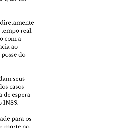
o diretamente 
 tempo real. 
o com a 
cia ao 
 posse do 
rdam seus 
os casos 
a de espera 
o INSS.
ade para os 
r morte no 