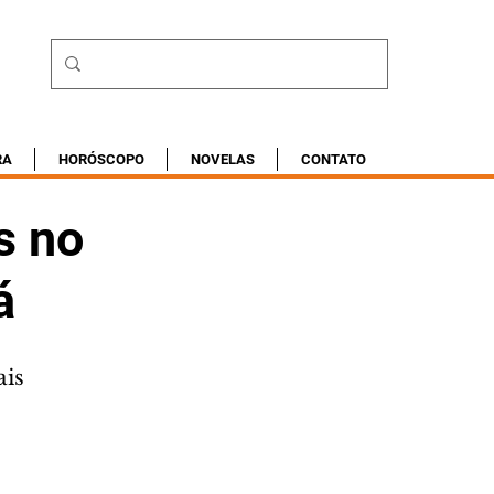
RA
HORÓSCOPO
NOVELAS
CONTATO
s no
á
ais