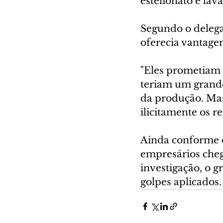
estelionato e lav
Segundo o delega
oferecia vantagen
"Eles prometiam 
teriam um grande 
da produção. Mas 
ilicitamente os re
Ainda conforme o
empresários cheg
investigação, o 
golpes aplicados.