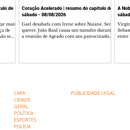
ulo de
Coração Acelerado | resumo do capítulo de
A Nob
sábado - 08/08/2026
sábad
gar mais
Gael desabafa com Irene sobre Naiane. Sem
Virgí
ça de
querer, João Raul causa um tumulto durante
Sebas
 não tem
a reunião de Agrado com um patrocinador.
entre
ia.
Zilá orienta Osmar a seguir Cinara, que
que B
ão de
percebe a movimentação e alerta Ronei.
nega 
ntino
Palhares confronta Cinara sobre a
Tonho
aproximação com Ronei. Eduarda pensa
a fam
una no
em pedir a Valéria para ficar com Sol. Gael
com O
a. Dora
decide terminar com Naiane. João Raul
e é d
m
inventa para Agrado que não está
comen
Editorias
Editais Certificados
Lyris
conseguindo conviver com seu sucesso, e
tungs
urante de
termina o relacionamento dos dois.
Dióge
CAPA
PUBLICIDADE LEGAL
CIDADE
GERAL
POLÍTICA
ESPORTES
POLÍCIA