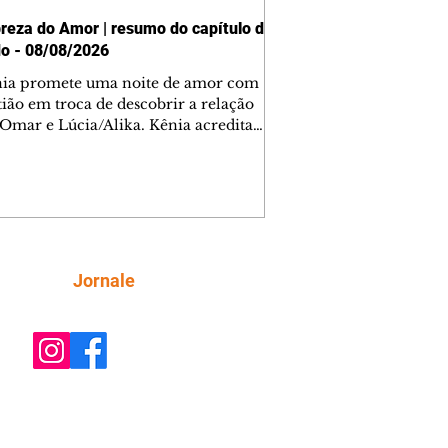
reza do Amor | resumo do capítulo de
o - 08/08/2026
nia promete uma noite de amor com
tião em troca de descobrir a relação
 Omar e Lúcia/Alika. Kênia acredita
inta esteja mesmo ao lado de Jendal, e
o convite para jantar com os dois.
 desabafa com Casemiro e conta que
ília de Lúcia/Alika tem uma dívida
mar. Ana Maria vai à casa de Manoel
estratada por Fortunato. José e Omar
tam sobre a possível jazida de
Siga
Jornale
tênio na região. Virgínia provoca
nes na frente de Marta. Binta s