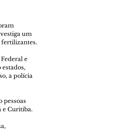
foram 
nvestiga um 
ertilizantes.
Federal e 
 estados, 
, a polícia 
o pessoas 
 e Curitiba.
a, 