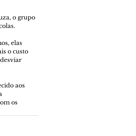
za, o grupo 
colas.
s, elas 
is o custo 
desviar 
cido aos 
a 
com os 