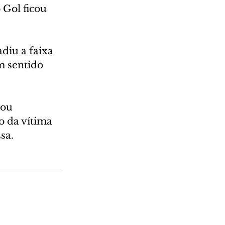
 Gol ficou 
diu a faixa 
m sentido 
cou 
o da vítima 
sa.