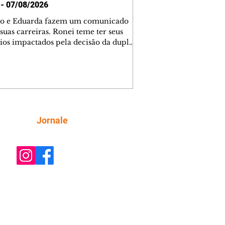
 - 07/08/2026
o e Eduarda fazem um comunicado
suas carreiras. Ronei teme ter seus
ios impactados pela decisão da dupla.
e decide prestar queixa contra
ica. Gael descobre que Naiane passou
ações sigilosas para Talita. Ronei
ra Verônica novamente e descobre
la deixou Bom Retorno. Gael se
ciona com Naiane. Valéria anuncia
e mudará de país, e Eduarda se
Siga
Jornale
upa com Sol. Palhares desconfia de
a em relação a Zilá. Ronei e Cinara
nfia