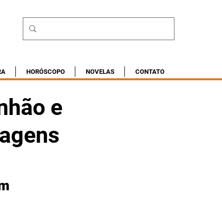
RA
HORÓSCOPO
NOVELAS
CONTATO
nhão e
ragens
m 