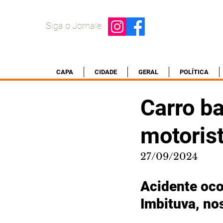
Siga o Jornale
CAPA
CIDADE
GERAL
POLÍTICA
Carro b
motoris
27/09/2024
Acidente oco
Imbituva, no