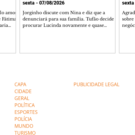
sexta - 07/08/2026
sexta
elo amor
Jorginho discute com Nina e diz que a
Agrad
e Fátima
denunciará para sua família. Tufão decide
sobre 
aria
procurar Lucinda novamente e quase
negóc
u
encontra Nina no lixão. Débora se
Janet
do,
preocupa com Jorginho. Monalisa pede que
Verôn
esteve
Olenka não a deixe sozinha. Tufão
inform
 Alika o
encontra Jorginho e o leva para casa. Max é
procu
. Chinua
hostil com Carminha. Diógenes se irrita
que e
quando Tavinho diz que não negociará o
decep
 Pascoal
passe de Roni por causa de sua sexualidade.
que s
Editorias
Editais Certificados
re que
Janaína admite para Jorginho que Lúcio e
preoc
r aos
Max estavam envolvidos na tentativa de
Cinar
CAPA
PUBLICIDADE LEGAL
assalto à
desco
CIDADE
GERAL
POLÍTICA
ESPORTES
POLÍCIA
MUNDO
TURISMO