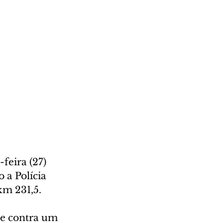
eira (27) 
a Polícia 
km 231,5.
te contra um 