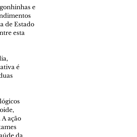
ngonhinhas e 
endimentos 
a de Estado 
ntre esta 
ia, 
ativa é 
duas 
lógicos 
oide, 
 A ação 
xames 
saúde da 