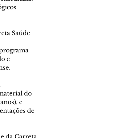
gicos 
reta Saúde 
 programa 
o e 
nse.
 
material do 
anos), e 
ientações de 
e da Carreta 