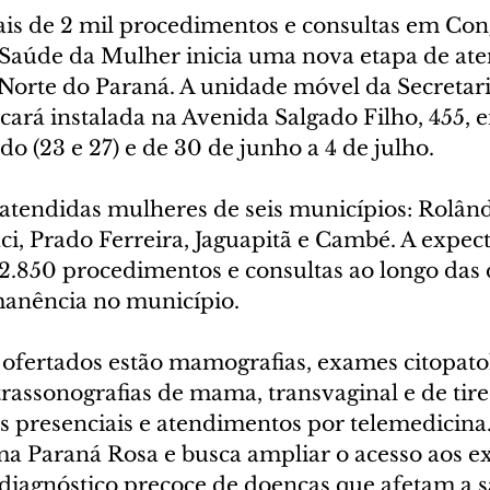
ais de 2 mil procedimentos e consultas em Co
a Saúde da Mulher inicia uma nova etapa de at
Norte do Paraná. A unidade móvel da Secretari
icará instalada na Avenida Salgado Filho, 455, e
ado (23 e 27) e de 30 de junho a 4 de julho.
 atendidas mulheres de seis municípios: Rolând
i, Prado Ferreira, Jaguapitã e Cambé. A expect
 2.850 procedimentos e consultas ao longo das 
anência no município.
s ofertados estão mamografias, exames citopato
trassonografias de mama, transvaginal e de tire
s presenciais e atendimentos por telemedicina.
ma Paraná Rosa e busca ampliar o acesso aos e
 diagnóstico precoce de doenças que afetam a 