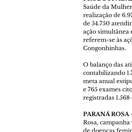
Saúde da Mulher 
realização de 6.
de 54.750 atendi
ação simultânea e
referem-se às aç
Congonhinhas.
O balanço das ati
contabilizando 1
meta anual estip
e 765 exames cit
registradas 1.568
PARANÁ ROSA 
Rosa, campanha v
de doenças femini