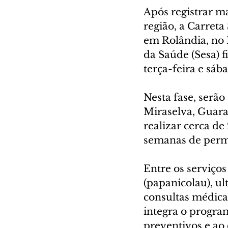
Após registrar m
região, a Carret
em Rolândia, no 
da Saúde (Sesa) f
terça-feira e sáb
Nesta fase, serão
Miraselva, Guarac
realizar cerca de
semanas de perm
Entre os serviço
(papanicolau), ul
consultas médica
integra o progra
preventivos e ao