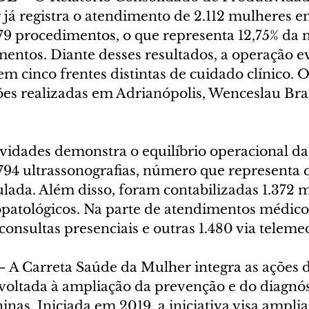
já registra o atendimento de 2.112 mulheres e
979 procedimentos, o que representa 12,75% da 
mentos. Diante desses resultados, a operação e
m cinco frentes distintas de cuidado clínico. 
ões realizadas em Adrianópolis, Wenceslau Bra
vidades demonstra o equilíbrio operacional da
.794 ultrassonografias, número que representa 
ulada. Além disso, foram contabilizadas 1.372 
opatológicos. Na parte de atendimentos médico
 consultas presenciais e outras 1.480 via teleme
– A Carreta Saúde da Mulher integra as ações 
oltada à ampliação da prevenção e do diagnós
nas. Iniciada em 2019, a iniciativa visa amplia