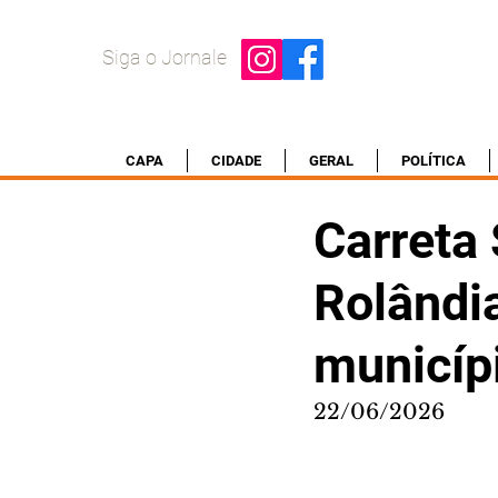
Siga o Jornale
CAPA
CIDADE
GERAL
POLÍTICA
Carreta
Rolândia
municíp
22/06/2026