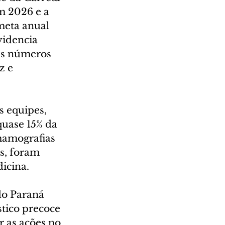
m 2026 e a 
meta anual 
videncia 
Os números 
z e 
s equipes, 
quase 15% da 
mamografias 
s, foram 
dicina.
do Paraná 
tico precoce 
r as ações no 