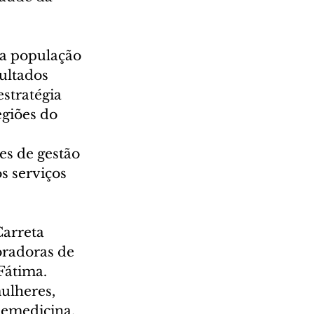
a população 
ultados 
stratégia 
giões do 
s de gestão 
s serviços 
Carreta 
radoras de 
Fátima. 
ulheres, 
lemedicina. 