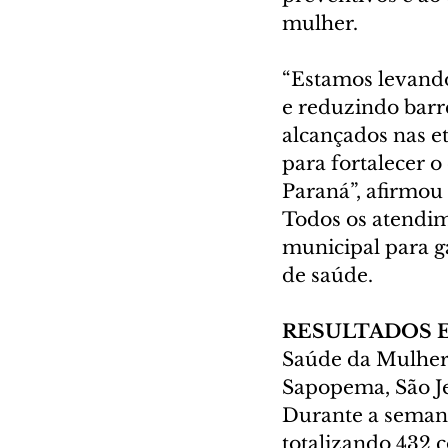
mulher.
“Estamos levando
e reduzindo barr
alcançados nas e
para fortalecer 
Paraná”, afirmou 
Todos os atendim
municipal para ga
de saúde.
RESULTADOS 
Saúde da Mulher
Sapopema, São Je
Durante a semana
totalizando 432 c