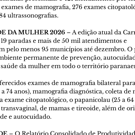
exames de mamografia, 276 exames citopatoló
84 ultrassonografias.
E DA MULHER 2026
 – A edição atual da Car
19 paradas e mais de 50 mil atendimentos e 
m pelo menos 95 municípios até dezembro. O
mbiente permanente de prevenção, autocuidad
 saúde da mulher em todo o território paranae
oferecidos exames de mamografia bilateral para
a 74 anos), mamografia diagnóstica, coleta de 
a exame citopatológico, o papanicolau (25 a 64 
 transvaginal, de mamas e tireoide, além de or
de e autocuidado.
DE
 – O Relatório Consolidado de Produtividad