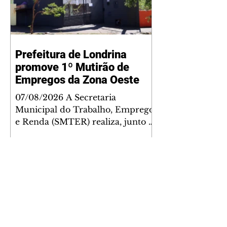
Prefeitura de Londrina
promove 1º Mutirão de
Empregos da Zona Oeste
07/08/2026 A Secretaria
Municipal do Trabalho, Emprego
e Renda (SMTER) realiza, junto a
secretarias e órgãos parceiros, na
próxima quarta-feira (12), o 1º
Mutirão de Empregos da Zona
Oeste de Londrina. A iniciativa,
que ocorre das 9h às 12h, será
sediada na quadra da Escola
Municipal Ruth Ferreira de
Souza, com entrada pela rua Rita