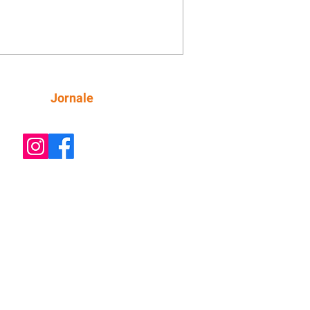
rem obstáculos para a livre circulação
destres, essas estruturas podem causar
rar acidentes de trânsito — e os
ietários dos imóveis podem ser
sabilizados. O alerta é do Instituto de
isa e Planejamento de Ponta Grossa
), que está intensificando a
Siga
Jornale
ização sobre as calçadas, o que inclui
 barreiras. Um ca