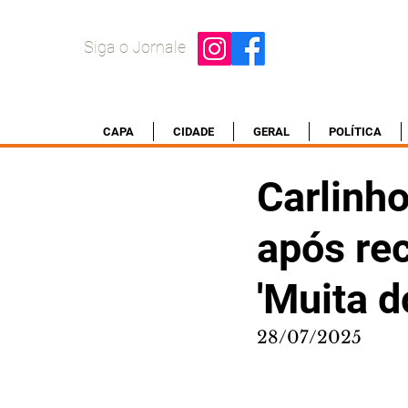
Siga o Jornale
CAPA
CIDADE
GERAL
POLÍTICA
Carlinho
após rec
'Muita d
28/07/2025