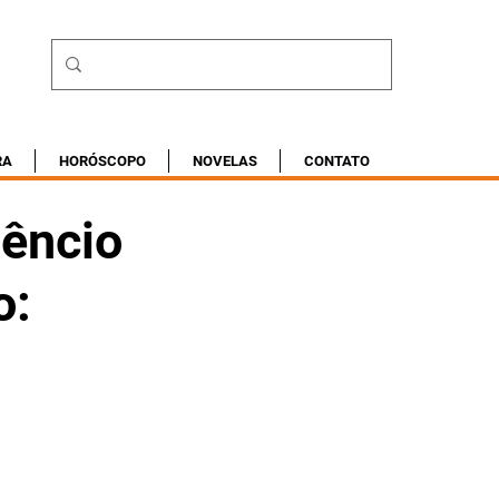
RA
HORÓSCOPO
NOVELAS
CONTATO
lêncio
o: