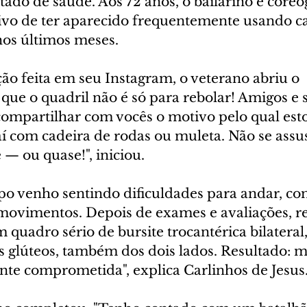
stado de saúde. Aos 72 anos, o bailarino e coreó
ivo de ter aparecido frequentemente usando ca
nos últimos meses.
o feita em seu Instagram, o veterano abriu o 
 que o quadril não é só para rebolar! Amigos e 
compartilhar com vocês o motivo pelo qual est
í com cadeira de rodas ou muleta. Não se assu
 — ou quase!", iniciou.
po venho sentindo dificuldades para andar, co
ovimentos. Depois de exames e avaliações, re
 quadro sério de bursite trocantérica bilateral
 glúteos, também dos dois lados. Resultado: m
nte comprometida", explica Carlinhos de Jesus