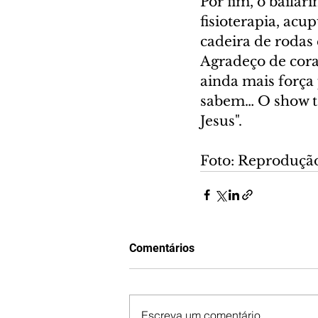
Por fim, o baila
fisioterapia, acu
cadeira de rodas
Agradeço de cora
ainda mais força 
sabem… O show te
Jesus".
Foto: Reprodução
Comentários
Escreva um comentário