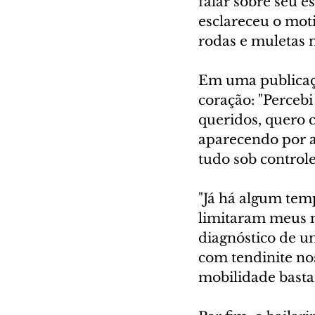
falar sobre seu e
esclareceu o mot
rodas e muletas 
Em uma publicaçã
coração: "Percebi
queridos, quero 
aparecendo por a
tudo sob controle
"Já há algum tem
limitaram meus m
diagnóstico de um
com tendinite nos
mobilidade basta