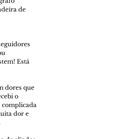
grafo 
deira de 
seguidores 
ou 
stem! Está 
m dores que 
cebi o 
, complicada 
uita dor e 
.