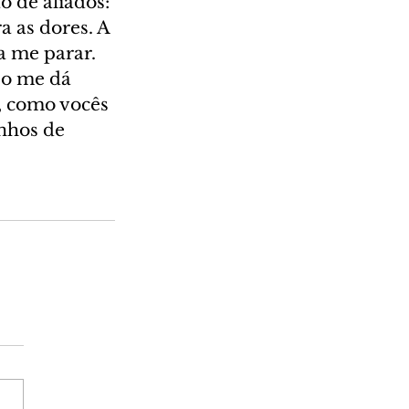
 de aliados: 
a as dores. A 
a me parar. 
so me dá 
, como vocês 
nhos de 