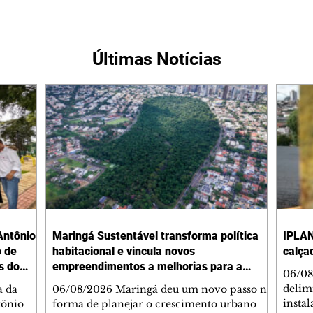
Últimas Notícias
Antônio
Maringá Sustentável transforma política
IPLAN
o de
habitacional e vincula novos
calça
s do
empreendimentos a melhorias para a
06/08
cidade
delimi
a da
06/08/2026 Maringá deu um novo passo na
insta
tônio
forma de planejar o crescimento urbano