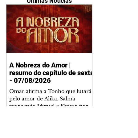
Últimas Notícias
A Nobreza do Amor |
resumo do capítulo de sexta
- 07/08/2026
Omar afirma a Tonho que lutará
pelo amor de Alika. Salma
repreende Miguel e Fátima por
terem sido rudes com Omar.
Maria Helena aconselha Manoel
sobre seu namoro com Ana
Maria. Pressionado, Bakari revela