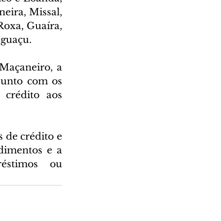
ira, Missal, 
oxa, Guaíra, 
Iguaçu.
açaneiro, a 
unto com os 
crédito aos 
de crédito e 
dimentos e a 
stimos ou 