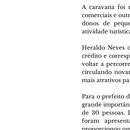
A caravana foi 
comerciais e outr
donos de peque
atividade turísti
Heraldo Neves d
crédito e corres
voltar a percor
circulando nova
mais atrativos pa
Para o prefeito 
grande importânc
de 30 pessoas. D
foram apresent
proporcionou um 