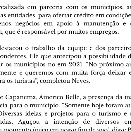
realizada em parceria com os municípios, as
as entidades, para ofertar crédito em condições
nos negócios em apoio à manutenção e e
ca, que é responsável por muitos empregos.
estacou o trabalho da equipe e dos parceiro
pondentes. Ele que antecipou a possibilidade d
rer os municípios no em 2021. “No próximo a
mente e queremos com muita força deixar es
ra os turistas”, completou Neves.
de Capanema, Americo Bellé, a presença da inst
ia para o município. “Somente hoje foram at
iversas ideias e projetos para o turismo e 
adas. Aguçou a intenção de diversos emp
momento único em nosso fim de ano", disse B