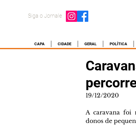
Siga o Jornale
CAPA
CIDADE
GERAL
POLÍTICA
Caravan
percorr
19/12/2020
A caravana foi r
donos de pequen