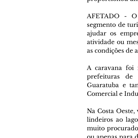
AFETADO - O tr
segmento de turi
ajudar os empre
atividade ou me
as condições de 
A caravana foi 
prefeituras de
Guaratuba e tam
Comercial e Indus
Na Costa Oeste,
lindeiros ao lag
muito procurados
ou apenas para d