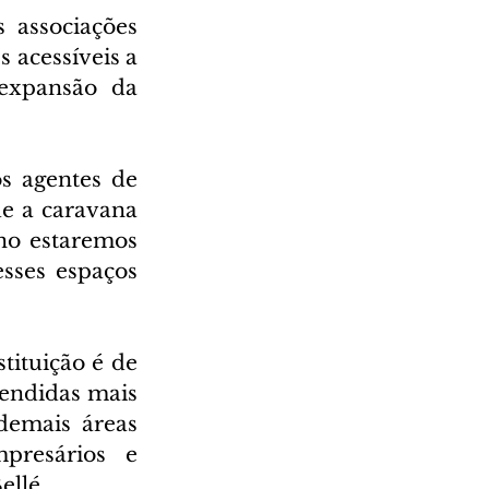
 associações 
 acessíveis a 
xpansão da 
s agentes de 
e a caravana 
no estaremos 
ses espaços 
ituição é de 
endidas mais 
demais áreas 
resários e 
ellé.