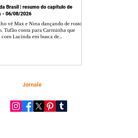
da Brasil | resumo do capítulo de
a - 06/08/2026
nho vê Max e Nina dançando de rosto
o. Tufão conta para Carminha que
e com Lucinda em busca de
mações sobre Rita. Nina despista Max
cura Jorginho, mas não o encontra.
se muda para a casa de Jorginho.
isa pensa em reconquistar Silas.
nes diz a Roni e Leandro que o
ro Tavinho Nunes assistirá ao jogo.
ica e Noêmia perseguem Cadinho na
Siga
Jornale
 deserta. Dolores sugere que Roni peça
n em casamento. Cadinho consegue
da praia