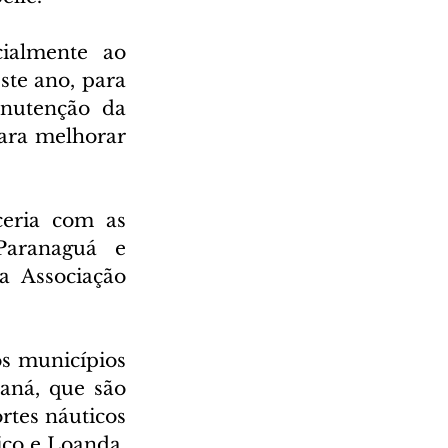
almente ao 
te ano, para 
nutenção da 
ra melhorar 
eria com as 
Paranaguá e 
 Associação 
s municípios 
aná, que são 
tes náuticos 
co e Loanda, 