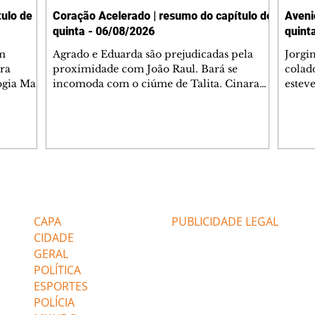
ulo de
Coração Acelerado | resumo do capítulo de
Aveni
quinta - 06/08/2026
quint
m
Agrado e Eduarda são prejudicadas pela
Jorgi
ra
proximidade com João Raul. Bará se
colad
ogia Mau
incomoda com o ciúme de Talita. Cinara
estev
e Rafael
desabafa com Ronei e decide passar uns
infor
dias na casa de Palhares. Agrado pede para
e pro
 casal.
ter uma conversa com Eduarda. Janete
Iran 
 de
confronta Zilá, que garante à irmã que não
Monal
o marido
conhece Verônica. Ronei reconhece uma
Dióge
 seu
possível bolsa de Zilá entre os pertences de
olhei
l
Verônica, e liga para Cinara. Agrado pensa
Verôn
Editorias
Editais Certificados
ntar no
em desfazer sua dupla com Eduarda para
praia
 o
ajudar João Raul sem prejudicar a amiga.
Suele
CAPA
PUBLICIDADE LEGAL
fugir 
CIDADE
GERAL
POLÍTICA
ESPORTES
POLÍCIA