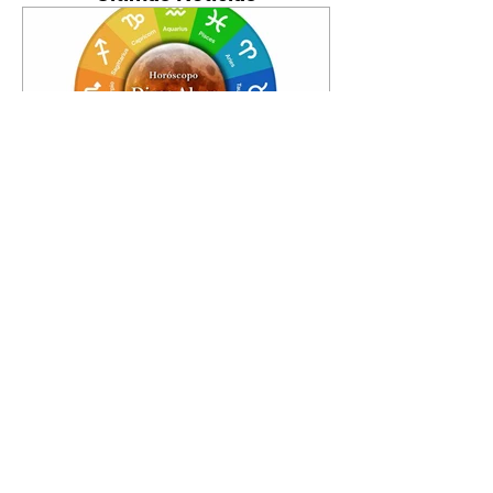
Horóscopo - 09/08/2026
Tenha seu Mapa Astral de
nascimento, o Mapa astral do Ano
de 2026 e 2027, o que os planetas
indicam para o seu: Trabalho,
Amor, Dinheiro, Saúde e Família.
Estudo com 35 páginas. Adquira
já através da nossa loja virtual ou
na loja física: rua Emiliano
Perneta 30 – loja 21 – galeria