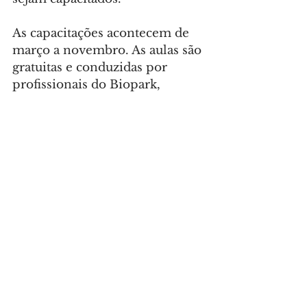
As capacitações acontecem de 
março a novembro. As aulas são 
gratuitas e conduzidas por 
profissionais do Biopark, 
localizado em Toledo, na região 
Oeste do Estado.
COMO PARTICIPAR
 – Os 
interessados em participar das 
próximas turmas de capacitação 
podem entrar em contato 
diretamente com o IDR-PR ou 
acessar os seguintes 
canais: 
www.idrparana.pr.gov.br
;
www.seic.pr.gov.br
 e 
queijos@seic.pr.gov.br
.