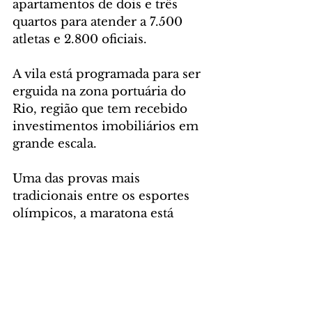
apartamentos de dois e três 
quartos para atender a 7.500 
atletas e 2.800 oficiais.
A vila está programada para ser 
erguida na zona portuária do 
Rio, região que tem recebido 
investimentos imobiliários em 
grande escala.
Uma das provas mais 
tradicionais entre os esportes 
olímpicos, a maratona está 
prevista para cruzar a Ponte Rio-
Niterói, com largada no 
Caminho Niemeyer, na cidade 
sorriso, e chegada na Praia de 
Copacabana, na zona sul do Rio.