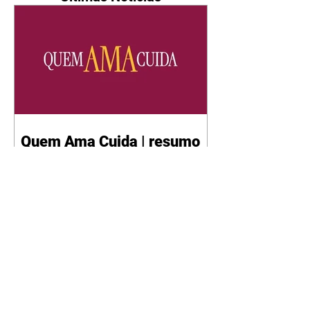
Quem Ama Cuida | resumo
do capítulo de quinta -
06/08/2026
Pedro percebe que Bruna tomou
um remédio para dormir. Joel
demonstra interesse por Adriana.
Fernando elogia Mau Mau. Bia
não gosta quando Brigitte e
Rafael se sentam à mesa com ela
e César, atrapalhando o jantar