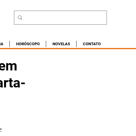
RA
HORÓSCOPO
NOVELAS
CONTATO
vem
arta-
e