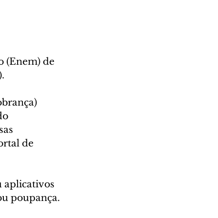
o (Enem) de 
.
obrança) 
do 
sas 
rtal de 
 aplicativos 
 ou poupança.