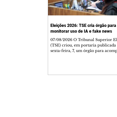
Eleições 2026: TSE cria órgão para
monitorar uso de IA e fake news
07/08/2026 O Tribunal Superior El
(TSE) criou, em portaria publicada
sexta-feira, 7, um órgão para aco
riscos associados ao uso de inteligê
artificial (IA) nas campanhas e a
desinformação relacionada às eleiç
conselho será composto por especia
áreas consideradas estratégicas e va
assessorar o presidente da Corte, Ká
Nunes Marques. De acordo com a po
Contato comercial
o grupo deverá realizar estudos par
mmjornale@gmail.com
fortalecer a integridade das inform
Telefone: (41) 99978-9956
Redação