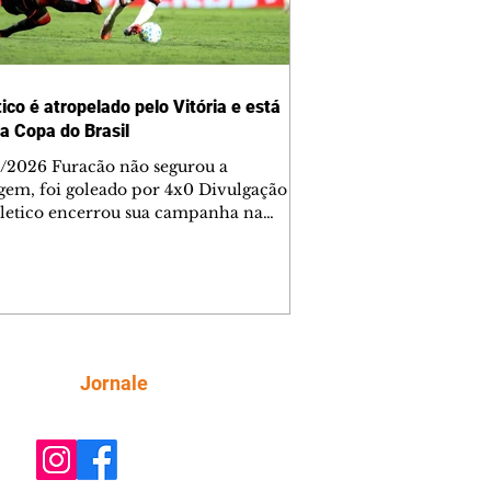
ico é atropelado pelo Vitória e está
da Copa do Brasil
/2026 Furacão não segurou a
gem, foi goleado por 4x0 Divulgação
letico encerrou sua campanha na
o Brasil nesta quinta-feira (6), em
oite infeliz em Salvador (BA). O time
aense foi superado por 4×0 pelo
a, no Barradão, e viu derreter a
gem de dois gols que levou da Arena
e baiana marcou dois
em cada tempo. Renê e Erick
Siga
Jornale
çaram a rede no primeiro. Renê e
ho fecharam a conta no segundo.
ado por 4×