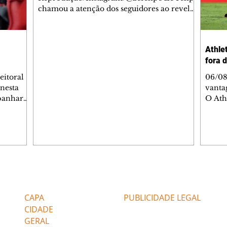
chamou a atenção dos seguidores ao revelar
um detalhe especial de sua nova aeronave.
O cantor compartilhou nesta quinta-feira,
6, registros do jatinho recém-adquirido e
Athlet
mostrou que decidiu personalizar o espaço
fora 
com uma ilustração que reúne Virginia
Fonseca e os três filhos que eles tiveram
eitoral
06/08
juntos: Maria Alice, Maria Flor e José
 nesta
vanta
Leonardo. Na imagem, aparecem os
mpanhar
O Ath
apelidos dos integrantes da família, entre
ncia
Copa d
eles "Papai", "Mamãe",
uma n
ões. O
paran
listas de
Vitóri
i
vanta
ssio
da Baixada. A equip
rtaria,
gols 
Editorias
Editais Certificados
a
balan
ações
Marin
CAPA
PUBLICIDADE LEGAL
Super
CIDADE
GERAL