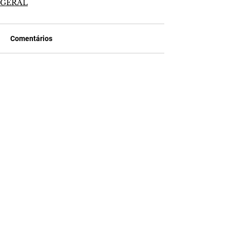
GERAL
Comentários
Escreva um comentário
Últimas Notícias
A Desalmada | resumo do