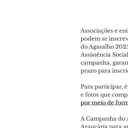
Associações e en
podem se inscrev
do Agasalho 2025.
Assistência Soci
campanha, garan
prazo para inscriç
Para participar, 
e fotos que compr
por meio de form
A Campanha do A
Araucária para ap