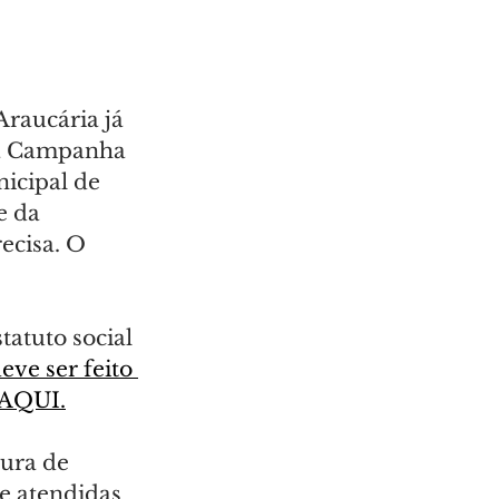
raucária já 
na Campanha 
icipal de 
e da 
cisa. O 
tatuto social 
eve ser feito 
 AQUI.
ura de 
e atendidas 