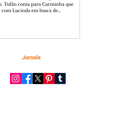
o. Tufão conta para Carminha que
e com Lucinda em busca de
mações sobre Rita. Nina despista Max
cura Jorginho, mas não o encontra.
se muda para a casa de Jorginho.
isa pensa em reconquistar Silas.
nes diz a Roni e Leandro que o
ro Tavinho Nunes assistirá ao jogo.
ica e Noêmia perseguem Cadinho na
Siga
Jornale
 deserta. Dolores sugere que Roni peça
n em casamento. Cadinho consegue
da praia