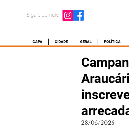
Siga o Jornale
CAPA
CIDADE
GERAL
POLÍTICA
Campan
Araucár
inscreve
arrecad
28/05/2025