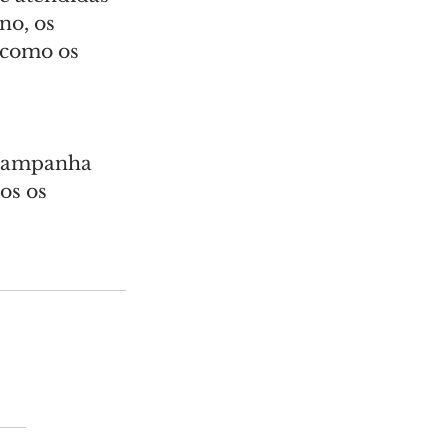
no, os 
 como os 
 campanha 
os os 