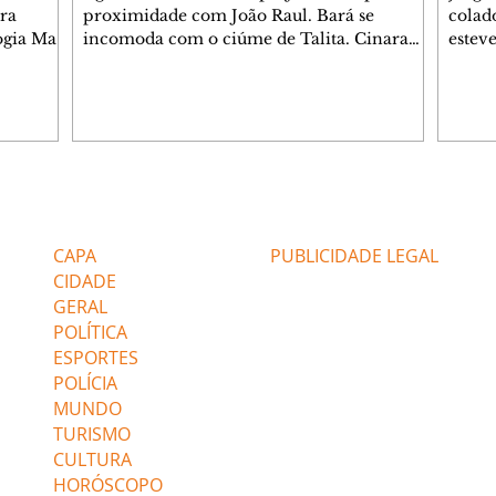
ra
proximidade com João Raul. Bará se
colad
ogia Mau
incomoda com o ciúme de Talita. Cinara
estev
e Rafael
desabafa com Ronei e decide passar uns
infor
dias na casa de Palhares. Agrado pede para
e pro
 casal.
ter uma conversa com Eduarda. Janete
Iran 
 de
confronta Zilá, que garante à irmã que não
Monal
o marido
conhece Verônica. Ronei reconhece uma
Dióge
 seu
possível bolsa de Zilá entre os pertences de
olhei
l
Verônica, e liga para Cinara. Agrado pensa
Verôn
Editorias
Editais Certificados
ntar no
em desfazer sua dupla com Eduarda para
praia
 o
ajudar João Raul sem prejudicar a amiga.
Suele
CAPA
PUBLICIDADE LEGAL
fugir 
CIDADE
GERAL
POLÍTICA
ESPORTES
POLÍCIA
MUNDO
TURISMO
CULTURA
HORÓSCOPO