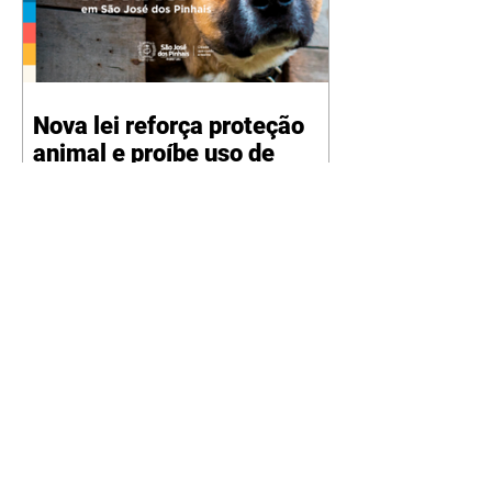
Nova lei reforça proteção
animal e proíbe uso de
correntes em São José dos
Pinhais
05/08/2026 Manter animais
presos por correntes, cordas,
cabos, arames, fitas ou qualquer
outro tipo de contenção passou a
ser proibido em São José dos
Pinhais. A mudança está prevista
na Lei Municipal nº 4.960/2026,
que alterou a Lei nº 4.231/2023 e
reforça as normas de proteção e
bem-estar animal no município.
A nova legislação já está em vigor