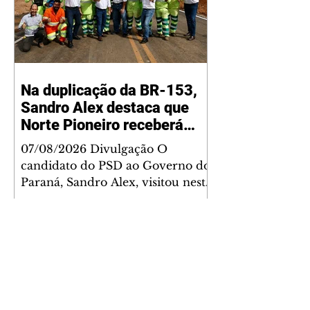
Na duplicação da BR-153,
Sandro Alex destaca que
Norte Pioneiro receberá
grandes investimentos
07/08/2026 Divulgação O
rodoviários
candidato do PSD ao Governo do
Paraná, Sandro Alex, visitou nesta
quinta-feira (6) o andamento das
obras de duplicação da BR-153
entre Jacarezinho e Santo Antônio
da Platina, no Norte Pioneiro, e
lembrou que a região será
contemplada com um grande
programa de obras já contratado.