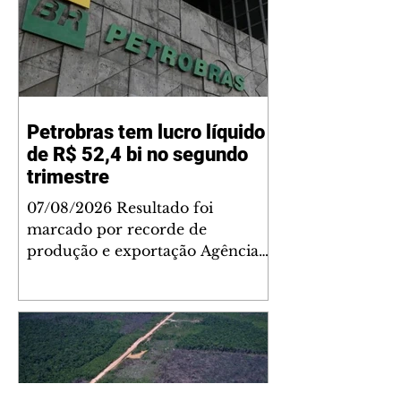
Petrobras tem lucro líquido
de R$ 52,4 bi no segundo
trimestre
07/08/2026 Resultado foi
marcado por recorde de
produção e exportação Agência
Brasil A Petrobras teve lucro
líquido de R$ 52,4 bilhões (US$
10,4 bilhões) no segundo trimestre
de 2026, 97% a mais em
comparação ao mesmo período
de 2025. Esse é um dos maiores
resultados trimestrais da série