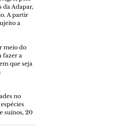
 da Adapar, 
. A partir 
jeito a 
r meio do 
a fazer a 
em que seja 
 
ades no 
 espécies 
 suínos, 20 