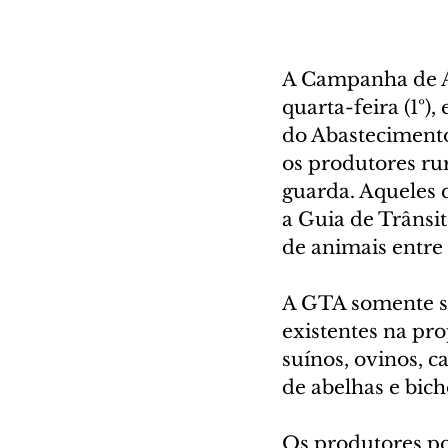
A Campanha de A
quarta-feira (1º),
do Abastecimento 
os produtores ru
guarda. Aqueles 
a Guia de Trâns
de animais entre 
A GTA somente se
existentes na pro
suínos, ovinos, c
de abelhas e bich
Os produtores po