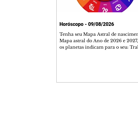
Horóscopo - 09/08/2026
Tenha seu Mapa Astral de nascimen
Mapa astral do Ano de 2026 e 2027,
os planetas indicam para o seu: Tra
Amor, Dinheiro, Saúde e Família. E
com 35 páginas. Adquira já através 
loja virtual ou na loja física: rua E
Perneta 30 – loja 21 – galeria Ceza
– centro – Curitiba. Você pode ped
também através do nosso Whatsapp
receber seu livro virtual: (41) 99719
Escute o programa Bom Dia Astral 
Contato comercial
da Rádio Cultura AM 930 e t
mmjornale@gmail.com
Telefone: (41) 99978-9956
Redação
E-mail:
redacaojornale@gmail.com