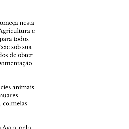
omeça nesta 
Agricultura e 
para todos 
cie sob sua 
os de obter 
ovimentação 
cies animais 
muares, 
, colmeias 
 Agro, pelo 