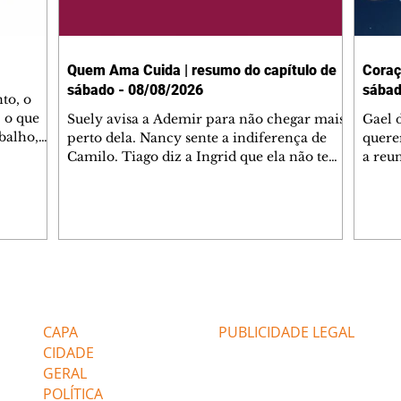
Quem Ama Cuida | resumo do capítulo de
Coraç
sábado - 08/08/2026
sábad
to, o
 o que
Suely avisa a Ademir para não chegar mais
Gael 
balho,
perto dela. Nancy sente a indiferença de
quere
studo
Camilo. Tiago diz a Ingrid que ela não tem
a reu
da nossa
competência para presidir a joalheria.
Zilá 
miliano
André conta a Pedro que a associação de
perce
r Franco
advogados expulsou Ademir. Laurentino
Palha
ir
contrata Adriana para servir no
aprox
 e
restaurante. Adriana vê Pedro e Bruna no
em pe
-0645.
restaurante. Bruna provoca Adriana. Dora
decid
através
pede ajuda a André para marcar um
inven
Editorias
Editais Certificados
encontro com Suely. Adriana diz a Lyris
conse
que está feliz trabalhando no restaurante de
termi
CAPA
PUBLICIDADE LEGAL
Nanc
CIDADE
GERAL
POLÍTICA