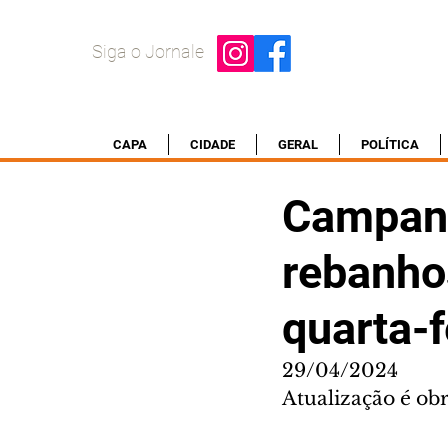
Siga o Jornale
CAPA
CIDADE
GERAL
POLÍTICA
Campanh
rebanho
quarta-f
29/04/2024
Atualização é ob