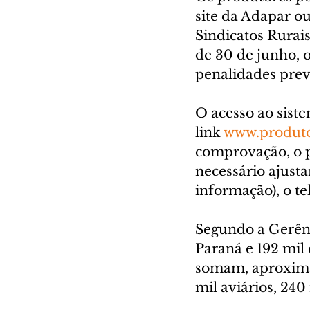
site da Adapar o
Sindicatos Rurais
de 30 de junho, o
penalidades previ
O acesso ao sist
link 
www.produto
comprovação, o p
necessário ajusta
informação), o te
Segundo a Gerênc
Paraná e 192 mil 
somam, aproximad
mil aviários, 240