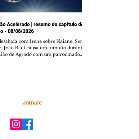
ão Acelerado | resumo do capítulo de
o - 08/08/2026
desabafa com Irene sobre Naiane. Sem
r, João Raul causa um tumulto durante
nião de Agrado com um patrocinador.
orienta Osmar a seguir Cinara, que
be a movimentação e alerta Ronei.
res confronta Cinara sobre a
imação com Ronei. Eduarda pensa
dir a Valéria para ficar com Sol. Gael
e terminar com Naiane. João Raul
ta para Agrado que não está
Siga
Jornale
guindo conviver com seu sucesso, e
na o relacionamento dos dois.