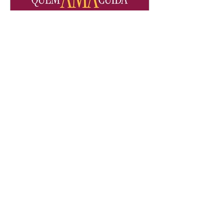
Quem Ama Cuida | resumo
do capítulo de quinta -
06/08/2026
Pedro percebe que Bruna tomou
um remédio para dormir. Joel
demonstra interesse por Adriana.
Fernando elogia Mau Mau. Bia
não gosta quando Brigitte e
Rafael se sentam à mesa com ela
e César, atrapalhando o jantar
romântico do casal. Bruna se
aproveita da preocupação de
Pedro com sua saúde para
manter o marido ao seu lado.