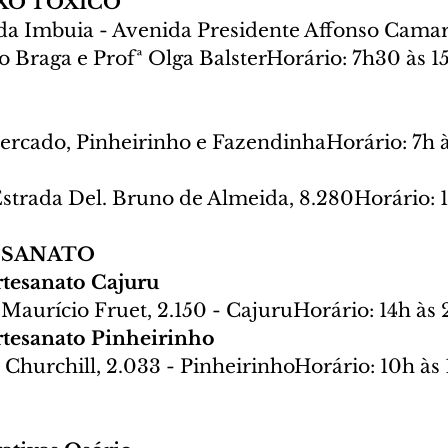
XO TÓXICO
a Imbuia - Avenida Presidente Affonso Camarg
o Braga e Profª Olga BalsterHorário: 7h30 às 1
Cercado, Pinheirinho e FazendinhaHorário: 7h 
strada Del. Bruno de Almeida, 8.280Horário: 
ESANATO
Artesanato Cajuru
 Maurício Fruet, 2.150 - CajuruHorário: 14h às
Artesanato Pinheirinho
Churchill, 2.033 - PinheirinhoHorário: 10h às 