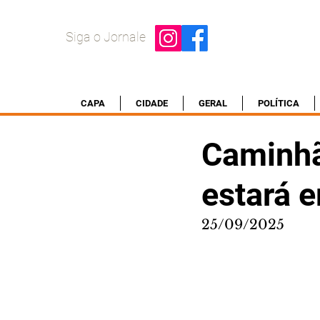
Siga o Jornale
CAPA
CIDADE
GERAL
POLÍTICA
Caminhão
estará e
25/09/2025