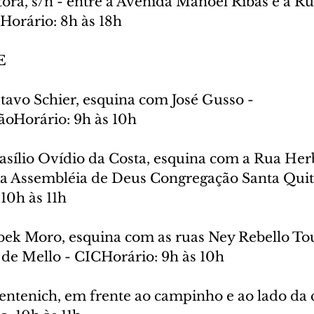
ora, s/n - entre a Avenida Manoel Ribas e a Ru
Horário: 8h às 18h
E
avo Schier, esquina com José Gusso - 
oHorário: 9h às 10h
asílio Ovídio da Costa, esquina com a Rua Herb
eja Assembléia de Deus Congregação Santa Quité
10h às 11h
bek Moro, esquina com as ruas Ney Rebello To
de Mello - CICHorário: 9h às 10h
 
entenich, em frente ao campinho e ao lado da c