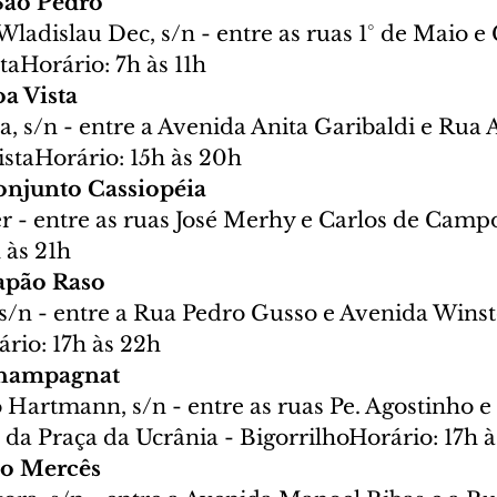
 São Pedro
adislau Dec, s/n - entre as ruas 1° de Maio e 
taHorário: 7h às 11h
a Vista
, s/n - entre a Avenida Anita Garibaldi e Rua 
istaHorário: 15h às 20h
onjunto Cassiopéia
r - entre as ruas José Merhy e Carlos de Campo
 às 21h
apão Raso
 s/n - entre a Rua Pedro Gusso e Avenida Winst
rio: 17h às 22h
Champagnat
Hartmann, s/n - entre as ruas Pe. Agostinho e 
 da Praça da Ucrânia - BigorrilhoHorário: 17h 
do Mercês