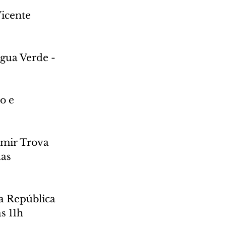
icente 
gua Verde -  
o e 
lmir Trova 
as 
a República 
s 11h