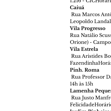
1.216 - CICHorári
Caiuá
Rua Marcos Antôn
Leopoldo Landal 
Vila Progresso 
Rua Natálio Scus
Orione) - Campo
Vila Estrela
Rua Aristides Bo
FazendinhaHorári
Pinh. Roma
Rua Professor Da
14h às 15h
Lamenha Peque
Rua Justo Manfro
FelicidadeHorário