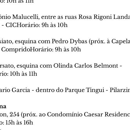
o: 10h às 11h
io Malucelli, entre as ruas Rosa Rigoni Landa
- CICHorário: 9h às 10h
siato, esquina com Pedro Dybas (próx. à Capela
 CompridoHorário: 9h às 10h
rsato, esquina com Olinda Carlos Belmont - 
o: 10h às 11h
rio Garcia - dentro do Parque Tingui - Pilarzi
na
n, 254 (próx. ao Condomínio Caesar Residence
: 15h às 16h