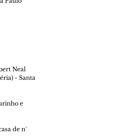
a Paulo 
ert Neal 
ria) - Santa 
urinho e 
asa de n° 