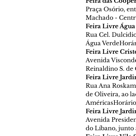
Feira das Cooper
Praça Osório, en
Machado - Centro
Feira Livre Água
Rua Cel. Dulcidio
Água VerdeHorári
Feira Livre Crist
Avenida Visconde 
Reinaldino S. de 
Feira Livre Jard
Rua Ana Roskamp,
de Oliveira, ao 
AméricasHorário:
Feira Livre Jard
Avenida Presiden
do Líbano, junto 