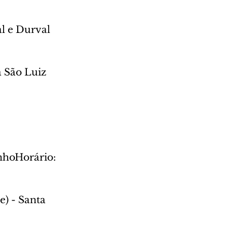
l e Durval 
 São Luiz 
nhoHorário: 
) - Santa 