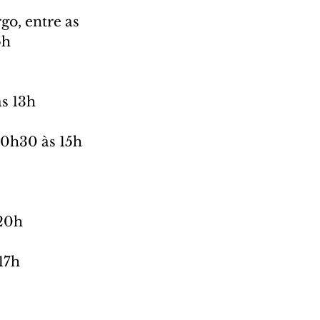
o, entre as 
5h
às 13h
10h30 às 15h
 20h
17h