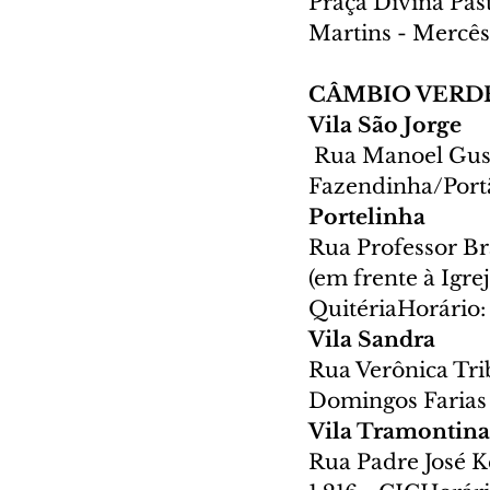
Praça Divina Past
Martins - Mercês
CÂMBIO VERD
Vila São Jorge
Rua Manoel Gust
Fazendinha/Portã
Portelinha 
Rua Professor Br
(em frente à Igr
QuitériaHorário: 
Vila Sandra 
Rua Verônica Tri
Domingos Farias 
Vila Tramontina
Rua Padre José K