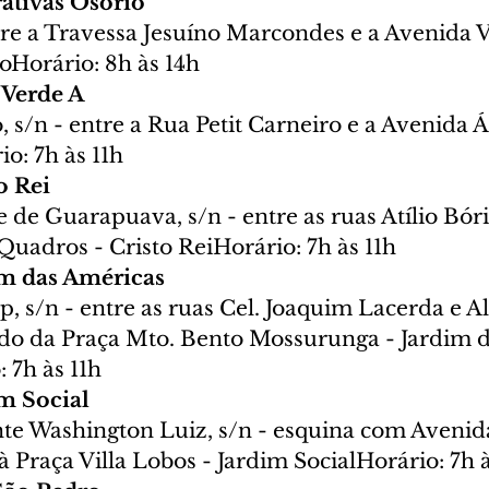
ativas Osório
tre a Travessa Jesuíno Marcondes e a Avenida V
Horário: 8h às 14h
 Verde A
, s/n - entre a Rua Petit Carneiro e a Avenida Á
o: 7h às 11h
o Rei
de Guarapuava, s/n - entre as ruas Atílio Bóri
Quadros - Cristo ReiHorário: 7h às 11h
im das Américas
 s/n - entre as ruas Cel. Joaquim Lacerda e A
lado da Praça Mto. Bento Mossurunga - Jardim d
 7h às 11h
im Social
te Washington Luiz, s/n - esquina com Avenid
à Praça Villa Lobos - Jardim SocialHorário: 7h à