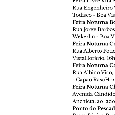
Feira Livre Vila
Rua Engenheiro Wl
Todisco - Boa Vis
Feira Noturna Bo
Rua Jorge Barbosa
Wekerlin - Boa V
Feira Noturna C
Rua Alberto Potie
VistaHorário: 16h
Feira Noturna C
Rua Albino Vico,
- Capão RasoHorá
Feira Noturna 
Avenida Cândido 
Anchieta, ao lado
Ponto do Pesca