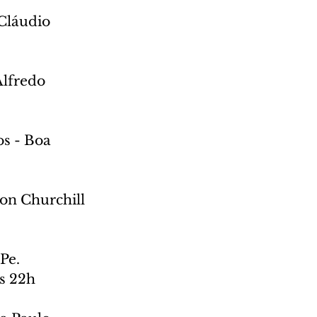
Cláudio 
Alfredo 
s - Boa 
on Churchill 
Pe. 
às 22h