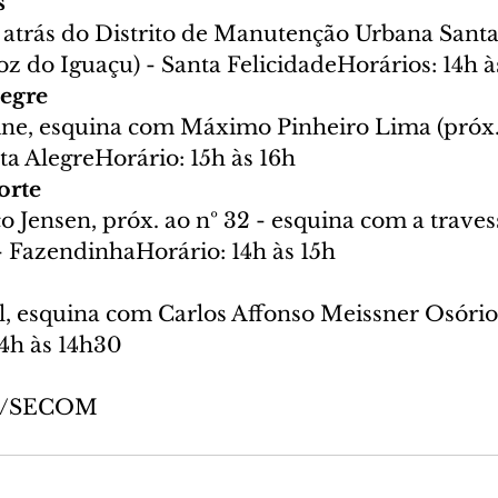
s
 atrás do Distrito de Manutenção Urbana Santa
Foz do Iguaçu) - Santa FelicidadeHorários: 14h à
legre
ine, esquina com Máximo Pinheiro Lima (próx. 
sta AlegreHorário: 15h às 16h
rte 
o Jensen, próx. ao nº 32 - esquina com a trave
- FazendinhaHorário: 14h às 15h
, esquina com Carlos Affonso Meissner Osório 
14h às 14h30
va/SECOM