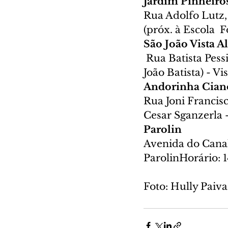
Jardim Pinheiro
Rua Adolfo Lutz,
(próx. à Escola  
São João Vista A
Rua Batista Pess
João Batista) - Vi
Andorinha Ciano
Rua Joni Francisc
Cesar Sganzerla 
Parolin 
Avenida do Canal
ParolinHorário: 
Foto: Hully Pai