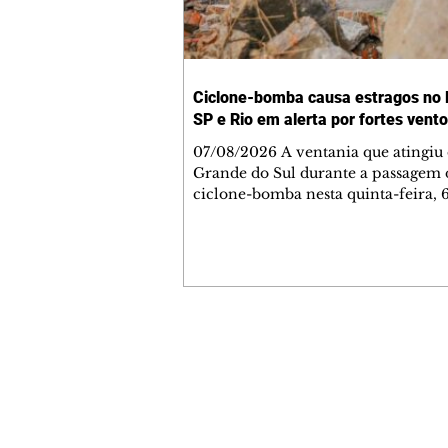
Ciclone-bomba causa estragos no 
SP e Rio em alerta por fortes vent
07/08/2026 A ventania que atingiu 
Grande do Sul durante a passagem
ciclone-bomba nesta quinta-feira, 
um morto, cinco feridos e 118 muni
com registro de danos, segundo a D
Civil gaúcha. O ciclone extratropic
afasta completamente para o alto-
não alcança o Sudeste, mas a frente
avança pela região, com nuvens se
espalhando por São Paulo, Rio de J
Contato comercial
Minas Gerais. A Defesa Civil alerta
mmjornale@gmail.com
rajadas de vento superiores a 100 q
Telefone: (41) 99978-9956
Redação