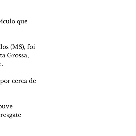
ículo que 
s (MS), foi 
a Grossa, 
.
por cerca de 
ouve 
resgate 