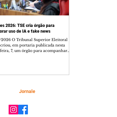
ões 2026: TSE cria órgão para
orar uso de IA e fake news
/2026 O Tribunal Superior Eleitoral
 criou, em portaria publicada nesta
-feira, 7, um órgão para acompanhar
 associados ao uso de inteligência
cial (IA) nas campanhas e a
formação relacionada às eleições. O
lho será composto por especialistas de
consideradas estratégicas e vai
orar o presidente da Corte, Kássio
 Marques. De acordo com a portaria,
Siga
Jornale
po deverá realizar estudos para
lecer a integridade das informações