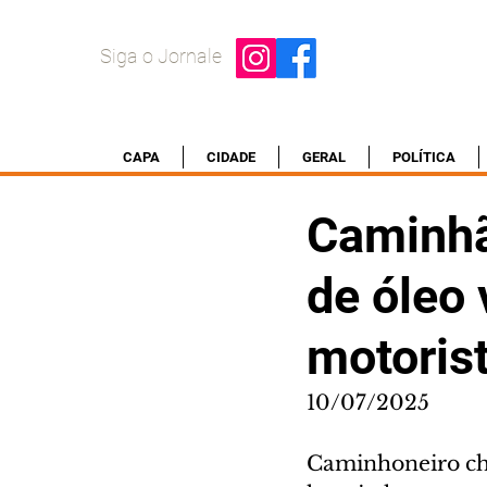
Siga o Jornale
CAPA
CIDADE
GERAL
POLÍTICA
Caminhã
de óleo 
motoris
10/07/2025
Caminhoneiro che