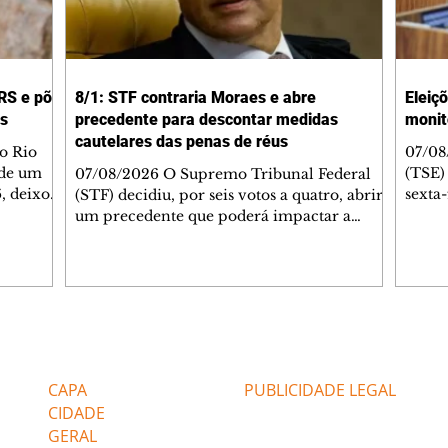
RS e põe
8/1: STF contraria Moraes e abre
Eleiç
os
precedente para descontar medidas
monit
cautelares das penas de réus
o Rio
07/08
 de um
(TSE)
07/08/2026 O Supremo Tribunal Federal
6, deixou
sexta
(STF) decidiu, por seis votos a quatro, abrir
cípios
riscos
um precedente que poderá impactar a
efesa
artifi
execução das penas impostas a condenados
al se
desin
pelos atos antidemocráticos de 8 de janeiro
mar e
conse
de 2023. A maioria dos ministros entendeu
 fria
áreas 
que o período em que um réu permaneceu
assess
submetido a medidas cautelares diversas da
aneiro e
Nunes
prisão, como o uso de tornozeleira
Editorias
Editais Certificados
 para
o gru
eletrônica e o recolhimento domiciliar
ui
forta
noturno, pode ser contabilizado para fins
CAPA
PUBLICIDADE LEGAL
de cumprimento da pena. A decisão r
CIDADE
GERAL