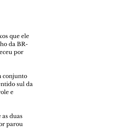
os que ele 
cho da BR-
eceu por 
m conjunto 
ntido sul da 
ole e 
 as duas 
or parou 