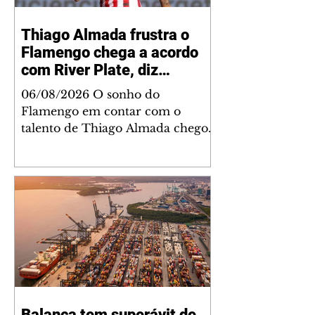
Thiago Almada frustra o
Flamengo chega a acordo
com River Plate, diz
jornalista
06/08/2026 O sonho do
Flamengo em contar com o
talento de Thiago Almada chegou
ao fim. Disputado também pelo
River Plate, o jogador acertou a
sua ida para o clube argentino
frustrando a diretoria rubro-
negra. De acordo com
informações do jornalista
Fabrizio Romano, o meio-
campista tem um acordo verbal
definido faltando apenas detalhes
para que a transação seja
Balança tem superávit de
anunciada. Com passagem de