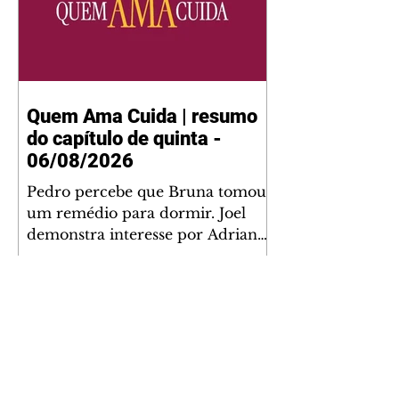
Quem Ama Cuida | resumo
do capítulo de quinta -
06/08/2026
Pedro percebe que Bruna tomou
um remédio para dormir. Joel
demonstra interesse por Adriana.
Fernando elogia Mau Mau. Bia
não gosta quando Brigitte e
Rafael se sentam à mesa com ela
e César, atrapalhando o jantar
romântico do casal. Bruna se
aproveita da preocupação de
Pedro com sua saúde para