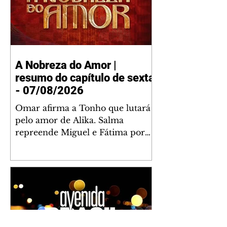
A Nobreza do Amor |
resumo do capítulo de sexta
- 07/08/2026
Omar afirma a Tonho que lutará
pelo amor de Alika. Salma
repreende Miguel e Fátima por
terem sido rudes com Omar.
Maria Helena aconselha Manoel
sobre seu namoro com Ana
Maria. Pressionado, Bakari revela
a Jendal que Chinua esteve em
terras inimigas. Omar pede que
Alika o acompanhe até a agência