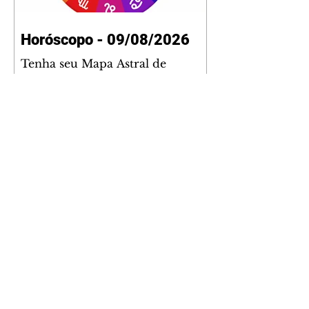
Horóscopo - 09/08/2026
Tenha seu Mapa Astral de
nascimento, o Mapa astral do Ano
de 2026 e 2027, o que os planetas
indicam para o seu: Trabalho,
Amor, Dinheiro, Saúde e Família.
Estudo com 35 páginas. Adquira
já através da nossa loja virtual ou
na loja física: rua Emiliano
Perneta 30 – loja 21 – galeria
Cezar Franco – centro –
Curitiba. Você pode pedir
também através do nosso
Whatsapp e receber seu livro
virtual: (41) 99719-0645. Escute o
programa Bom Dia Astral através