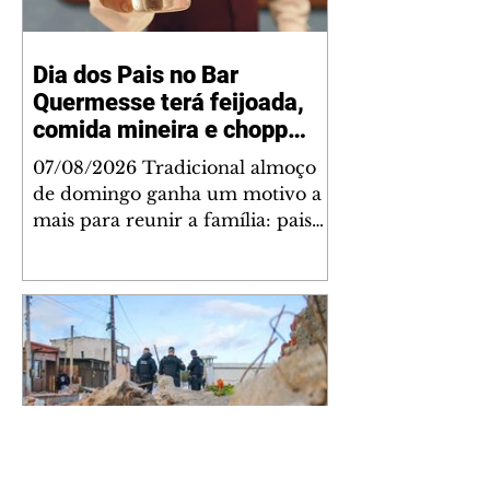
Dia dos Pais no Bar
Quermesse terá feijoada,
comida mineira e chopp
Brahma gratuito para os
07/08/2026 Tradicional almoço
pais
de domingo ganha um motivo a
mais para reunir a família: pais
acompanhados dos filhos
recebem um chopp Brahma
Pilsen como cortesia nas unidades
Bom Retiro e Ecoville. O Dia dos
Pais merece uma celebração à
altura, e o Bar Quermesse
preparou uma ação especial para
transformar a data em um
momento ainda mais saboroso.
No próximo domingo, as