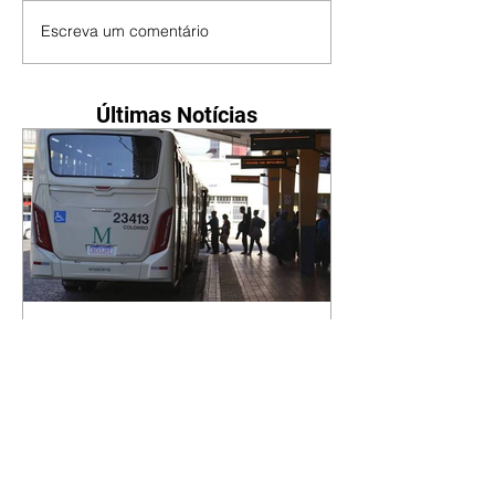
Escreva um comentário
Últimas Notícias
Moro não sabe informar
valor da tarifa do ônibus
metropolitano da RMC
07/08/2026 Durante sabatina
promovida pelo UOL e pela
Folha de S.Paulo nesta sexta-feira