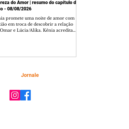
reza do Amor | resumo do capítulo de
o - 08/08/2026
nia promete uma noite de amor com
tião em troca de descobrir a relação
 Omar e Lúcia/Alika. Kênia acredita
inta esteja mesmo ao lado de Jendal, e
o convite para jantar com os dois.
 desabafa com Casemiro e conta que
ília de Lúcia/Alika tem uma dívida
mar. Ana Maria vai à casa de Manoel
estratada por Fortunato. José e Omar
tam sobre a possível jazida de
Siga
Jornale
tênio na região. Virgínia provoca
nes na frente de Marta. Binta s