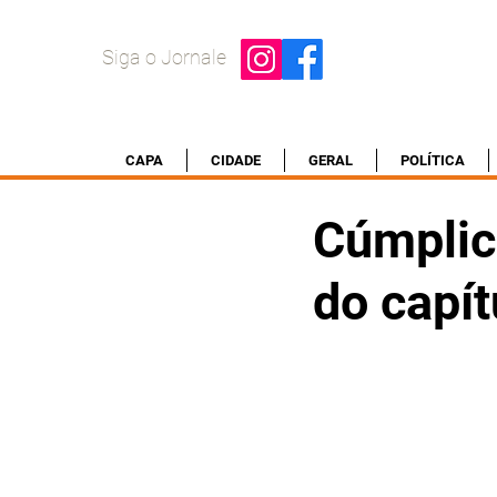
Siga o Jornale
CAPA
CIDADE
GERAL
POLÍTICA
Cúmplic
do capít