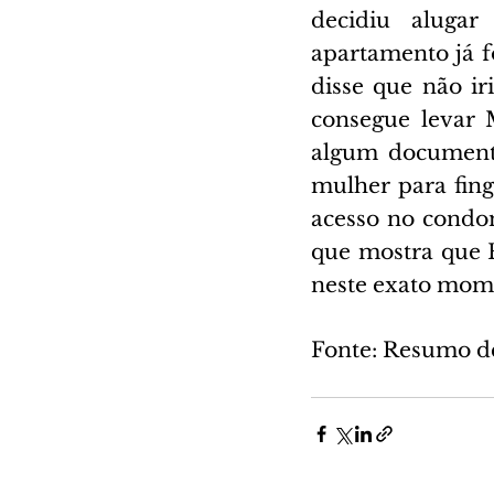
decidiu aluga
apartamento já f
disse que não iri
consegue levar 
algum documento
mulher para fingi
acesso no condom
que mostra que Re
neste exato mom
Fonte: Resumo d