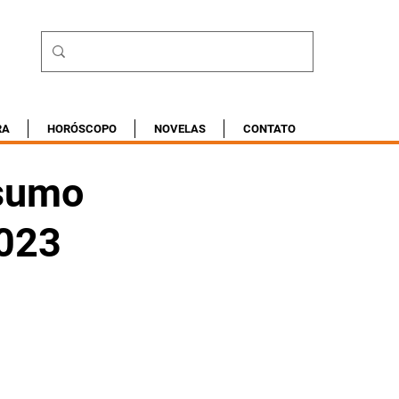
RA
HORÓSCOPO
NOVELAS
CONTATO
esumo
2023