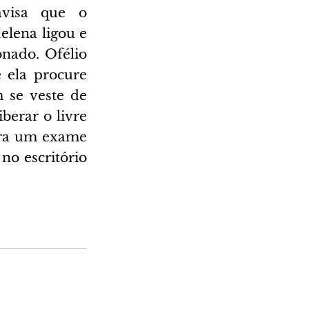
visa que o 
lena ligou e 
onado. Ofélio 
 ela procure 
se veste de 
berar o livre 
tra um exame 
o escritório 