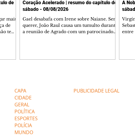
ulo de
Coração Acelerado | resumo do capítulo de
A Nob
sábado - 08/08/2026
sábad
gar mais
Gael desabafa com Irene sobre Naiane. Sem
Virgí
ça de
querer, João Raul causa um tumulto durante
Sebas
 não tem
a reunião de Agrado com um patrocinador.
entre
ia.
Zilá orienta Osmar a seguir Cinara, que
que B
ão de
percebe a movimentação e alerta Ronei.
nega 
ntino
Palhares confronta Cinara sobre a
Tonho
aproximação com Ronei. Eduarda pensa
a fam
una no
em pedir a Valéria para ficar com Sol. Gael
com O
a. Dora
decide terminar com Naiane. João Raul
e é d
m
inventa para Agrado que não está
comen
Editorias
Editais Certificados
Lyris
conseguindo conviver com seu sucesso, e
tungs
urante de
termina o relacionamento dos dois.
Dióge
CAPA
PUBLICIDADE LEGAL
CIDADE
GERAL
POLÍTICA
ESPORTES
POLÍCIA
MUNDO