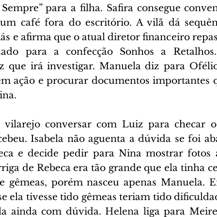
Sempre” para a filha. Safira consegue conven
um café fora do escritório. A vilã dá sequên
 e afirma que o atual diretor financeiro repas
ado para a confecção Sonhos a Retalhos. 
 que irá investigar. Manuela diz para Ofélio
 em ação e procurar documentos importantes 
ina.
o vilarejo conversar com Luiz para checar o
ebeu. Isabela não aguenta a dúvida se foi a
ca e decide pedir para Nina mostrar fotos a
riga de Rebeca era tão grande que ela tinha ce
de gêmeas, porém nasceu apenas Manuela. Em
se ela tivesse tido gêmeas teriam tido dificuldad
ala ainda com dúvida. Helena liga para Meire