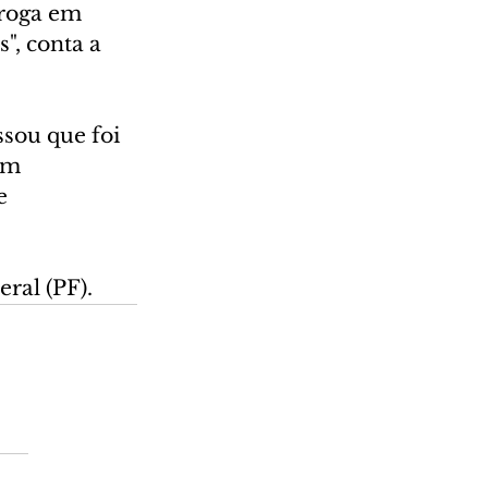
droga em 
", conta a 
sou que foi 
Em 
e 
ral (PF).