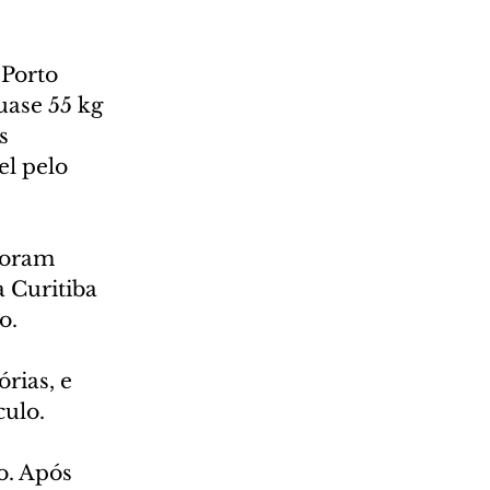
Porto 
ase 55 kg 
s 
l pelo 
foram 
 Curitiba 
o.
rias, e 
culo.
o. Após 