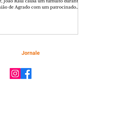
r, João Raul causa um tumulto durante
nião de Agrado com um patrocinador.
orienta Osmar a seguir Cinara, que
be a movimentação e alerta Ronei.
res confronta Cinara sobre a
imação com Ronei. Eduarda pensa
dir a Valéria para ficar com Sol. Gael
e terminar com Naiane. João Raul
ta para Agrado que não está
Siga
Jornale
guindo conviver com seu sucesso, e
na o relacionamento dos dois.