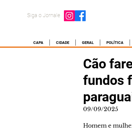
Siga o Jornale
CAPA
CIDADE
GERAL
POLÍTICA
Cão far
fundos f
paragua
09/09/2025
Homem e mulher 