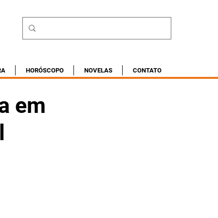
RA
HORÓSCOPO
NOVELAS
CONTATO
na em
l