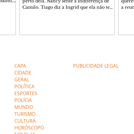
balho,
perto dela. Nancy sente a indiferença de
quere
studo
Camilo. Tiago diz a Ingrid que ela não tem
a reu
da nossa
competência para presidir a joalheria.
Zilá 
miliano
André conta a Pedro que a associação de
perce
r Franco
advogados expulsou Ademir. Laurentino
Palha
ir
contrata Adriana para servir no
aprox
 e
restaurante. Adriana vê Pedro e Bruna no
em pe
-0645.
restaurante. Bruna provoca Adriana. Dora
decid
através
pede ajuda a André para marcar um
inven
Editorias
Editais Certificados
encontro com Suely. Adriana diz a Lyris
conse
que está feliz trabalhando no restaurante de
termi
CAPA
PUBLICIDADE LEGAL
Nanc
CIDADE
GERAL
POLÍTICA
ESPORTES
POLÍCIA
MUNDO
TURISMO
CULTURA
HORÓSCOPO