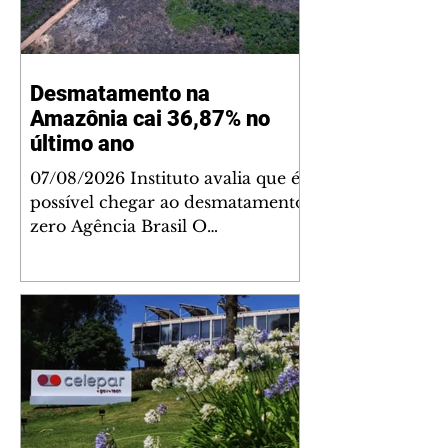
Desmatamento na
Amazônia cai 36,87% no
último ano
07/08/2026 Instituto avalia que é
possível chegar ao desmatamento
zero Agência Brasil O
desmatamento na Amazônia teve
queda de 36,87% entre agosto de
2025 e julho de 2026. Foram
2.874,38 km² de área sob alerta. É
o menor valor desde 2016,
quando iniciou a série histórica.
Na medição do período anterior,
a área sob alerta na região foi de
4.495 km². O tamanho da área sob